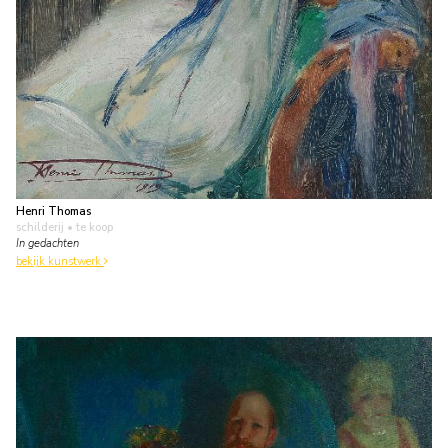
Henri Thomas
schilderij
• te koop
In gedachten
bekijk kunstwerk