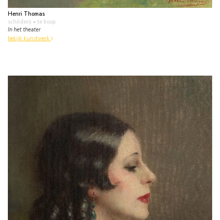
Henri Thomas
schilderij
• te koop
In het theater
bekijk kunstwerk