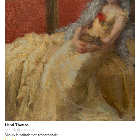
Henri Thomas
schilderij
• te koop
Vrouw in baljurk met schoothondje