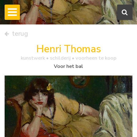
terug
Henri Thomas
kunstwerk •
schilderij
• voorheen te koop
Voor het bal