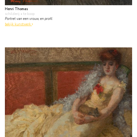
Henri Thomas
schilderij
• te koop
Portret van een vrouw, en profil
bekijk kunstwerk