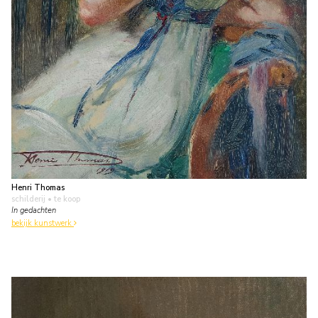
Henri Thomas
schilderij
• te koop
In gedachten
bekijk kunstwerk