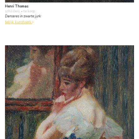
Henri Thomas
schilderij
• te koop
Danseres in zwarte jurk
bekijk kunstwerk