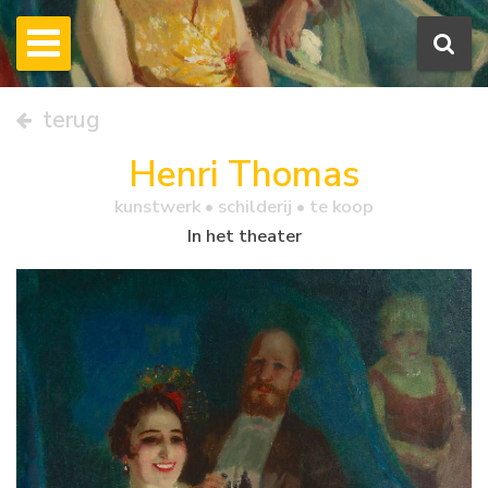
terug
Henri Thomas
kunstwerk •
schilderij
• te koop
In het theater