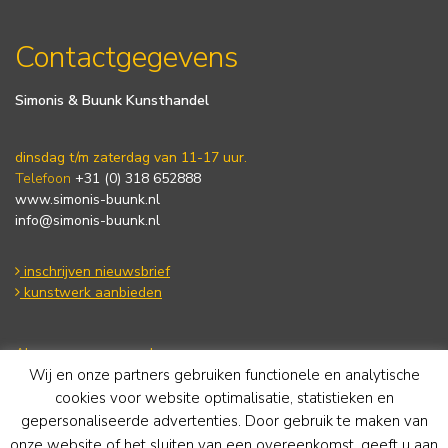
Contactgegevens
Simonis & Buunk Kunsthandel
dinsdag t/m zaterdag van 11-17 uur.
Telefoon
+31 (0) 318 652888
www.simonis-buunk.nl
info@simonis-buunk.nl
inschrijven nieuwsbrief
kunstwerk aanbieden
Algemene voorwaarden
Wij en onze partners gebruiken functionele en analytische
Privacy statement
Cookie Policy
cookies voor website optimalisatie, statistieken en
Disclaimer
gepersonaliseerde advertenties. Door gebruik te maken van
onze website of het sluiten van een overeenkomst, geeft u aan