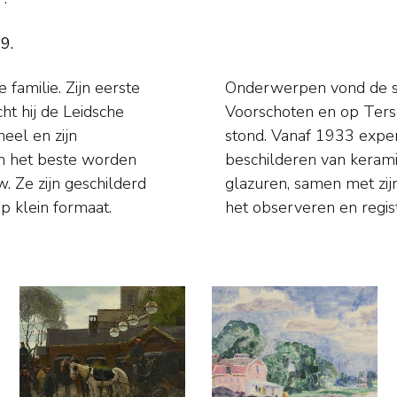
9.
familie. Zijn eerste
n Den Haag, Delft en
cht hij de Leidsche
miliehuis 'Marijke'
neel en zijn
en, bakken en
en het beste worden
onderzoek naar oude
. Ze zijn geschilderd
us, met zijn gave van
p klein formaat.
het observeren en regist