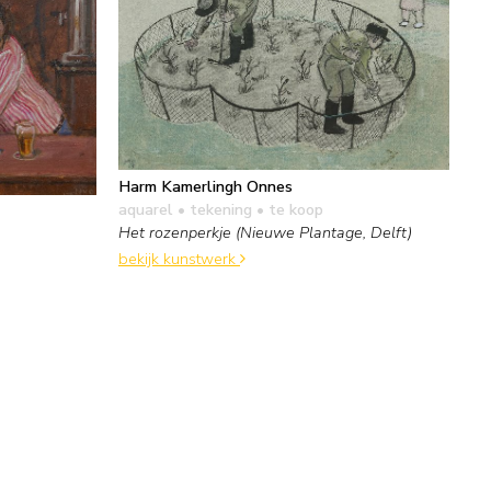
Harm Kamerlingh Onnes
aquarel • tekening
• te koop
Het rozenperkje (Nieuwe Plantage, Delft)
bekijk kunstwerk