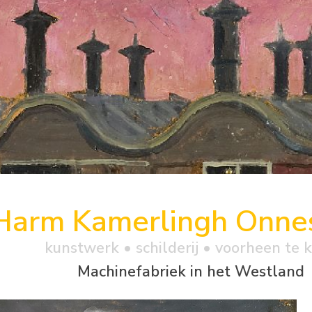
Harm Kamerlingh Onne
kunstwerk •
schilderij
• voorheen te 
Machinefabriek in het Westland