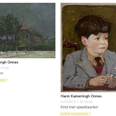
ingh Onnes
 koop
en
werk
Harm Kamerlingh Onnes
schilderij
• te koop
Kind met speelkaarten
bekijk kunstwerk