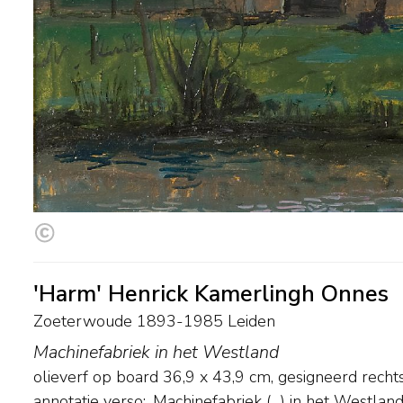
'Harm' Henrick Kamerlingh Onnes
Zoeterwoude 1893-1985 Leiden
Machinefabriek in het Westland
olieverf op board
36,9
x
43,9
cm, gesigneerd rech
annotatie verso: ,Machinefabriek (…) in het Westland