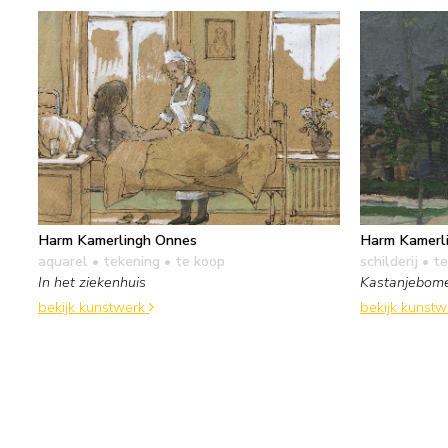
Harm Kamerlingh Onnes
Harm Kamerl
aquarel • tekening
• te koop
schilderij
• te
In het ziekenhuis
Kastanjebom
bekijk kunstwerk
bekijk kunst