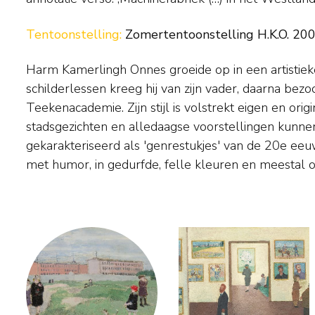
Tentoonstelling:
Zomertentoonstelling H.K.O. 200
Harm Kamerlingh Onnes groeide op in een artistieke 
Onderwerpen vond de schilder rond zijn woonplaatse
schilderlessen kreeg hij van zijn vader, daarna bezo
Voorschoten en op Terschelling, waar in Midsland het fa
Teekenacademie. Zijn stijl is volstrekt eigen en origi
stond. Vanaf 1933 experimenteert hij daarnaast met het draai
stadsgezichten en alledaagse voorstellingen kunn
beschilderen van keramiek. Daarin combineert hij 
gekarakteriseerd als 'genrestukjes' van de 20e eeuw
glazuren, samen met zijn oom Hugo Tutein Noltheni
met humor, in gedurfde, felle kleuren en meestal o