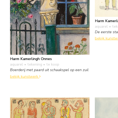
Harm Kamerl
aquarel • te
De eerste sta
bekijk kunst
Harm Kamerlingh Onnes
aquarel • tekening
• te koop
Boerderij met paard uit schaakspel op een zuil
bekijk kunstwerk