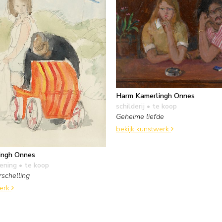
Harm Kamerlingh Onnes
schilderij
• te koop
Geheime liefde
bekijk kunstwerk
ingh Onnes
kening
• te koop
rschelling
werk