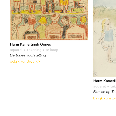
Harm Kamerlingh Onnes
aquarel • tekening
• te koop
De toneelvoorstelling
bekijk kunstwerk
Harm Kamerl
aquarel • te
Familie op Te
bekijk kunst