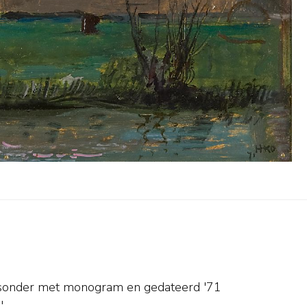
tsonder met monogram en
gedateerd '71
'.