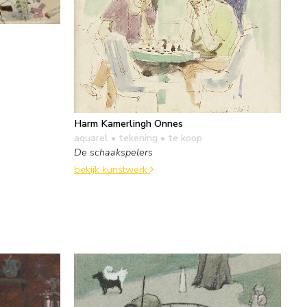
Harm Kamerlingh Onnes
aquarel • tekening
• te koop
De schaakspelers
bekijk kunstwerk