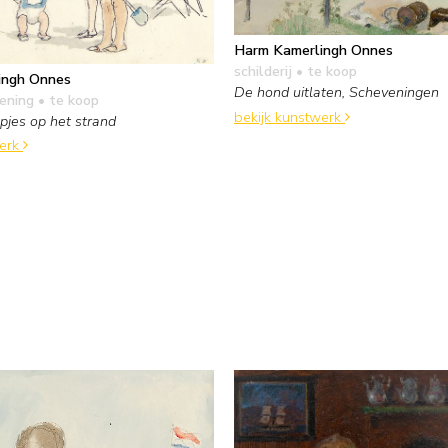
Harm Kamerlingh Onnes
schilderij
• te koop
ingh Onnes
De hond uitlaten, Scheveningen
kening
• te koop
bekijk kunstwerk
pjes op het strand
werk