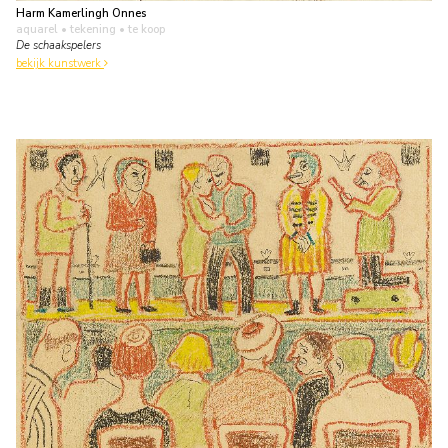
Harm Kamerlingh Onnes
aquarel • tekening
• te koop
De schaakspelers
bekijk kunstwerk