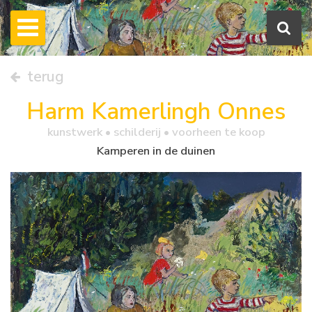
terug
Harm Kamerlingh Onnes
kunstwerk •
schilderij
• voorheen te koop
Kamperen in de duinen