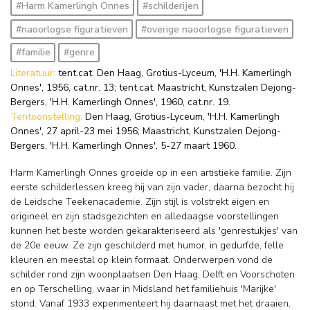
#Harm Kamerlingh Onnes
#schilderijen
#naoorlogse figuratieven
#overige naoorlogse figuratieven
#familie
#genre
Literatuur:
tent.cat. Den Haag, Grotius-Lyceum, 'H.H. Kamerlingh
Onnes', 1956, cat.nr. 13; tent.cat. Maastricht, Kunstzalen Dejong-
Bergers, 'H.H. Kamerlingh Onnes', 1960, cat.nr. 19.
Tentoonstelling:
Den Haag, Grotius-Lyceum, 'H.H. Kamerlingh
Onnes', 27 april-23 mei 1956; Maastricht, Kunstzalen Dejong-
Bergers, 'H.H. Kamerlingh Onnes', 5-27 maart 1960.
Harm Kamerlingh Onnes groeide op in een artistieke familie. Zijn
eerste schilderlessen kreeg hij van zijn vader, daarna bezocht hij
de Leidsche Teekenacademie. Zijn stijl is volstrekt eigen en
origineel en zijn stadsgezichten en alledaagse voorstellingen
kunnen het beste worden gekarakteriseerd als 'genrestukjes' van
de 20e eeuw. Ze zijn geschilderd met humor, in gedurfde, felle
kleuren en meestal op klein formaat. Onderwerpen vond de
schilder rond zijn woonplaatsen Den Haag, Delft en Voorschoten
en op Terschelling, waar in Midsland het familiehuis 'Marijke'
stond. Vanaf 1933 experimenteert hij daarnaast met het draaien,