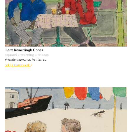
Harm Kamerlingh Onnes
aquarel • tekening
• te koop
Vriendenhumor op het terras
bekijk kunstwerk