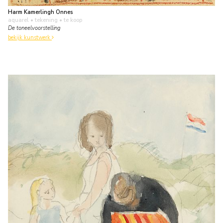
Harm Kamerlingh Onnes
aquarel • tekening
• te koop
De toneelvoorstelling
bekijk kunstwerk