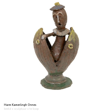
Harm Kamerlingh Onnes
beeld • sculptuur
• te koop