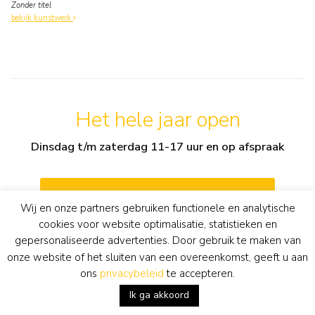
Zonder titel
bekijk kunstwerk
Het hele jaar open
Dinsdag t/m zaterdag 11-17 uur en op afspraak
info@simonisbuunk.nl
Wij en onze partners gebruiken functionele en analytische
cookies voor website optimalisatie, statistieken en
+31 (0) 318 652888
gepersonaliseerde advertenties. Door gebruik te maken van
onze website of het sluiten van een overeenkomst, geeft u aan
ons
privacybeleid
te accepteren.
routebeschrijving
Ik ga akkoord