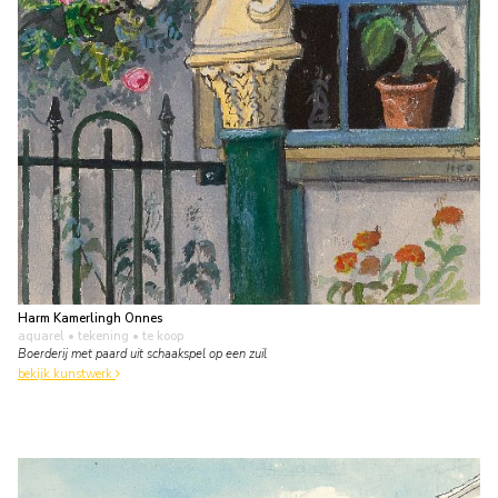
Harm Kamerlingh Onnes
aquarel • tekening
• te koop
Boerderij met paard uit schaakspel op een zuil
bekijk kunstwerk