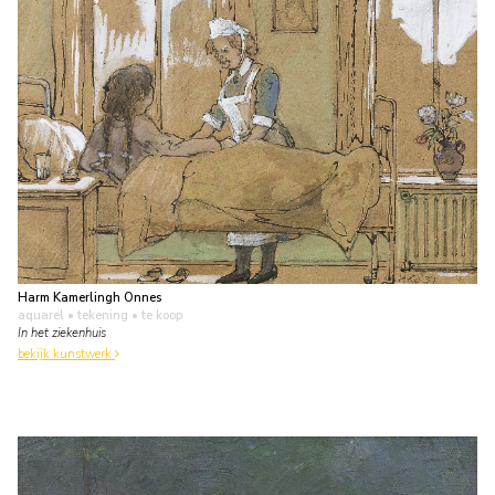
Harm Kamerlingh Onnes
aquarel • tekening
• te koop
In het ziekenhuis
bekijk kunstwerk