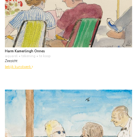
Harm Kamerlingh Onnes
aquarel • tekening
• te koop
Zeezicht
bekijk kunstwerk