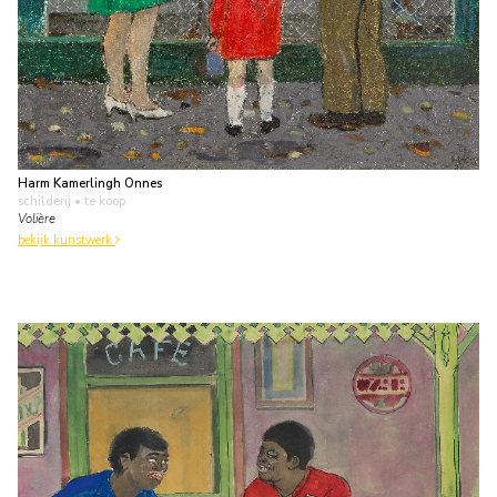
Harm Kamerlingh Onnes
schilderij
• te koop
Volière
bekijk kunstwerk