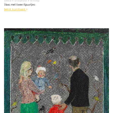
beeld • sculptuur
• te koop
Vaas met twee figuurtjes
bekijk kunstwerk