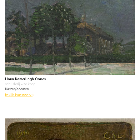
Harm Kamerlingh Onnes
schilderij
• te koop
Kastanjebomen
bekijk kunstwerk