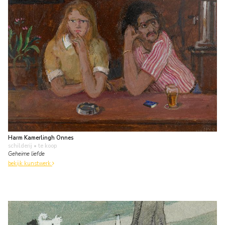
Harm Kamerlingh Onnes
schilderij
• te koop
Geheime liefde
bekijk kunstwerk