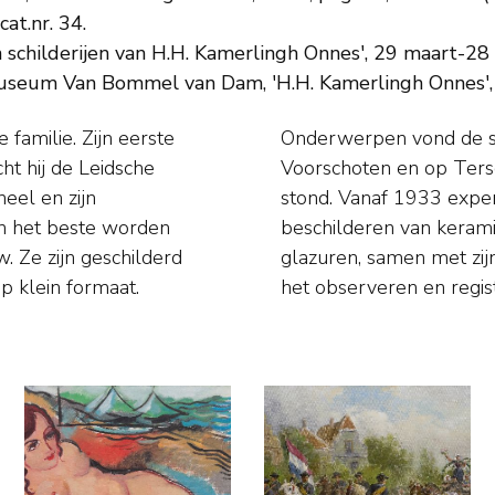
at.nr. 34.
n schilderijen van H.H. Kamerlingh Onnes', 29 maart-28
Museum Van Bommel van Dam, 'H.H. Kamerlingh Onnes', 
familie. Zijn eerste
n Den Haag, Delft en
cht hij de Leidsche
miliehuis 'Marijke'
neel en zijn
en, bakken en
en het beste worden
onderzoek naar oude
. Ze zijn geschilderd
us, met zijn gave van
p klein formaat.
het observeren en regist