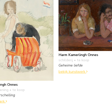
Harm Kamerlingh Onnes
schilderij
• te koop
Geheime liefde
bekijk kunstwerk
ingh Onnes
kening
• te koop
rschelling
werk