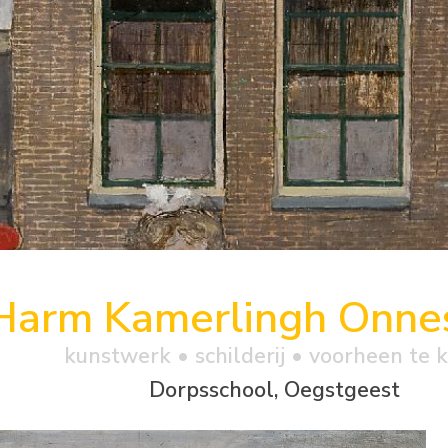
Harm Kamerlingh Onne
kunstwerk •
schilderij
• voorheen te 
Dorpsschool, Oegstgeest