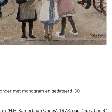
ksonder met monogram en
gedateerd '30
m, 'H.H. Kamerlingh Onnes', 1973, pag. 16, cat.nr. 34 (