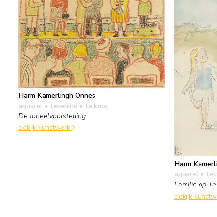
Harm Kamerlingh Onnes
aquarel • tekening
• te koop
De toneelvoorstelling
bekijk kunstwerk
Harm Kamerl
aquarel • te
Familie op Te
bekijk kunst