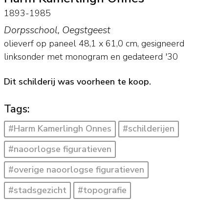
1893-1985
Dorpsschool, Oegstgeest
olieverf op paneel
48,1
x
61,0
cm, gesigneerd
linksonder met monogram en
gedateerd '30
Dit schilderij was voorheen te koop.
Tags:
#Harm Kamerlingh Onnes
#schilderijen
#naoorlogse figuratieven
#overige naoorlogse figuratieven
#stadsgezicht
#topografie