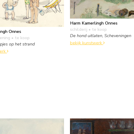
Harm Kamerlingh Onnes
schilderij
• te koop
ingh Onnes
De hond uitlaten, Scheveningen
kening
• te koop
bekijk kunstwerk
pjes op het strand
werk