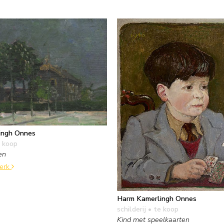
ingh Onnes
 koop
en
werk
Harm Kamerlingh Onnes
schilderij
• te koop
Kind met speelkaarten