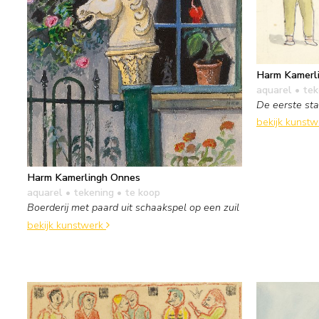
Harm Kamerl
aquarel • te
De eerste sta
bekijk kunst
Harm Kamerlingh Onnes
aquarel • tekening
• te koop
Boerderij met paard uit schaakspel op een zuil
bekijk kunstwerk