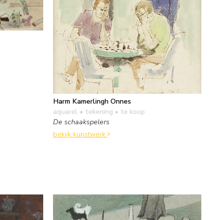
Harm Kamerlingh Onnes
aquarel • tekening
• te koop
De schaakspelers
bekijk kunstwerk