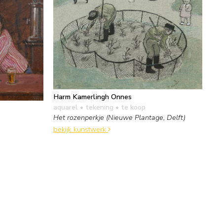
Harm Kamerlingh Onnes
aquarel • tekening
• te koop
Het rozenperkje (Nieuwe Plantage, Delft)
bekijk kunstwerk