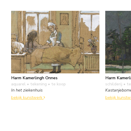
Harm Kamerlingh Onnes
Harm Kamerl
aquarel • tekening
• te koop
schilderij
• te
In het ziekenhuis
Kastanjebom
bekijk kunstwerk
bekijk kunst