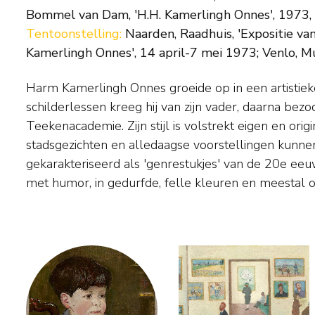
Bommel van Dam, 'H.H. Kamerlingh Onnes', 1973, c
Tentoonstelling:
Naarden, Raadhuis, 'Expositie va
Kamerlingh Onnes', 14 april-7 mei 1973; Venlo, 
Harm Kamerlingh Onnes groeide op in een artistieke 
Onderwerpen vond de schilder rond zijn woonplaatse
schilderlessen kreeg hij van zijn vader, daarna bezo
Voorschoten en op Terschelling, waar in Midsland het fa
Teekenacademie. Zijn stijl is volstrekt eigen en origi
stond. Vanaf 1933 experimenteert hij daarnaast met het draai
stadsgezichten en alledaagse voorstellingen kunn
beschilderen van keramiek. Daarin combineert hij 
gekarakteriseerd als 'genrestukjes' van de 20e eeuw
glazuren, samen met zijn oom Hugo Tutein Noltheni
met humor, in gedurfde, felle kleuren en meestal o