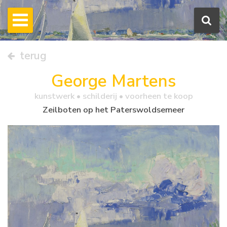
terug
George Martens
kunstwerk •
schilderij
• voorheen te koop
Zeilboten op het Paterswoldsemeer