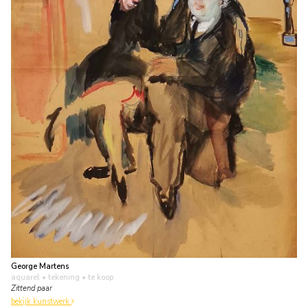
George Martens
aquarel • tekening
• te koop
Zittend paar
bekijk kunstwerk