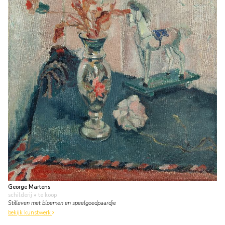
George Martens
schilderij
• te koop
Stilleven met bloemen en speelgoedpaardje
bekijk kunstwerk