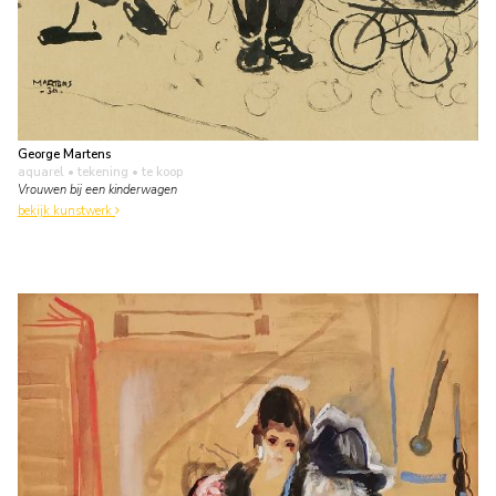
George Martens
aquarel • tekening
• te koop
Vrouwen bij een kinderwagen
bekijk kunstwerk