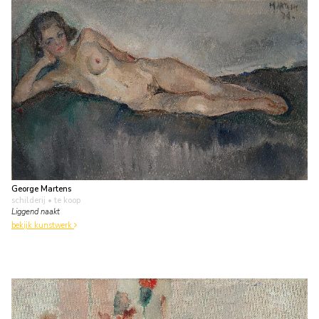
George Martens
schilderij
• te koop
Liggend naakt
bekijk kunstwerk