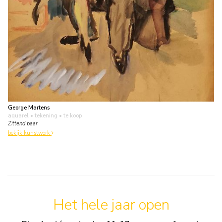
George Martens
aquarel • tekening
• te koop
Zittend paar
bekijk kunstwerk
Het hele jaar open