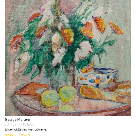
George Martens
schilderij
• te koop
Bloemstilleven met citroenen
bekijk kunstwerk