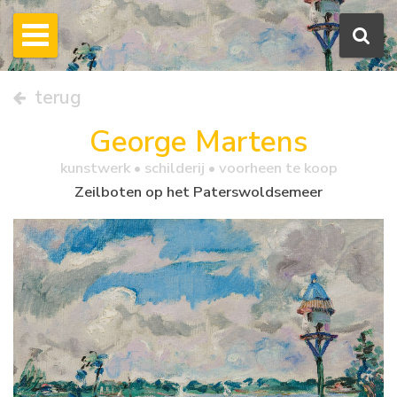
terug
George Martens
kunstwerk •
schilderij
• voorheen te koop
Zeilboten op het Paterswoldsemeer