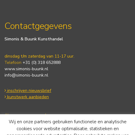
Contactgegevens
Simonis & Buunk Kunsthandel
dinsdag t/m zaterdag van 11-17 uur.
Telefoon
+31 (0) 318 652888
www.simonis-buunk.nl
info@simonis-buunk.nl
inschrijven nieuwsbrief
kunstwerk aanbieden
Algemene voorwaarden
Wij en onze partners gebruiken functionele en analytische
Privacy statement
Cookie Policy
cookies voor website optimalisatie, statistieken en
Disclaimer