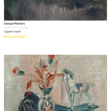
George Martens
schilderij
• te koop
Liggend naakt
bekijk kunstwerk