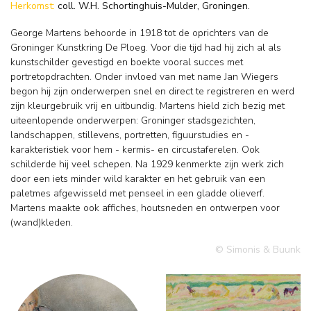
Herkomst:
coll. W.H. Schortinghuis-Mulder, Groningen.
George Martens behoorde in 1918 tot de oprichters van de
Groninger Kunstkring De Ploeg. Voor die tijd had hij zich al als
kunstschilder gevestigd en boekte vooral succes met
portretopdrachten. Onder invloed van met name Jan Wiegers
begon hij zijn onderwerpen snel en direct te registreren en werd
zijn kleurgebruik vrij en uitbundig. Martens hield zich bezig met
uiteenlopende onderwerpen: Groninger stadsgezichten,
landschappen, stillevens, portretten, figuurstudies en -
karakteristiek voor hem - kermis- en circustaferelen. Ook
schilderde hij veel schepen. Na 1929 kenmerkte zijn werk zich
door een iets minder wild karakter en het gebruik van een
paletmes afgewisseld met penseel in een gladde olieverf.
Martens maakte ook affiches, houtsneden en ontwerpen voor
(wand)kleden.
© Simonis & Buunk