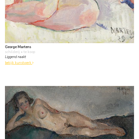
George Martens
schilderij
• te koop
Liggend naakt
bekijk kunstwerk