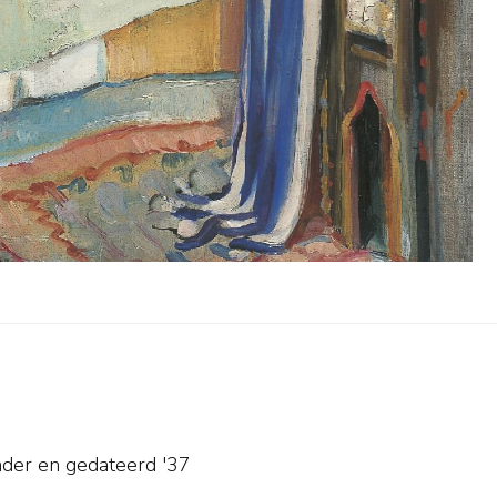
nder en
gedateerd '37