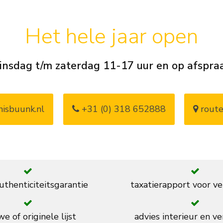
Het hele jaar open
insdag t/m zaterdag 11-17 uur en op afspra
isbuunk.nl
+31 (0) 318 652888
route
thenticiteitsgarantie
taxatierapport voor ve
e of originele lijst
advies interieur en ve