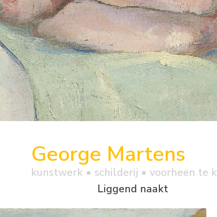
George Martens
kunstwerk •
schilderij
• voorheen te 
Liggend naakt