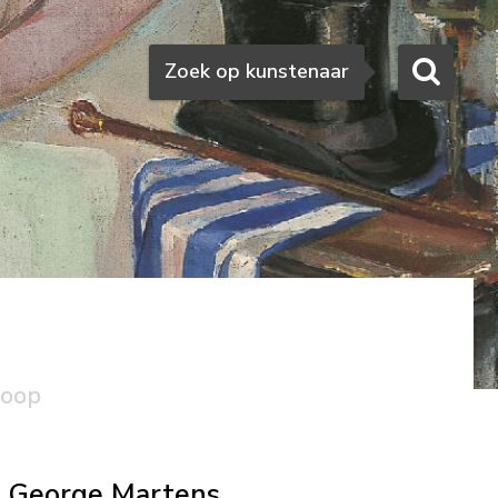
Zoeken
Zoek op kunstenaar
koop
George Martens