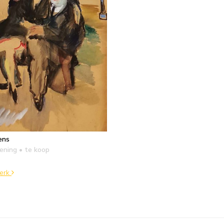
ens
kening
• te koop
werk