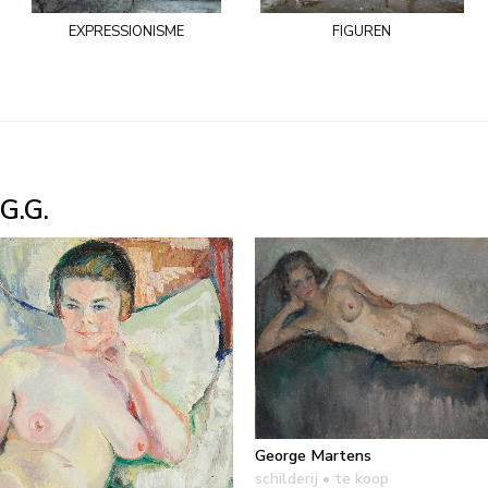
expressionisme
figuren
G.G.
George Martens
schilderij
• te koop