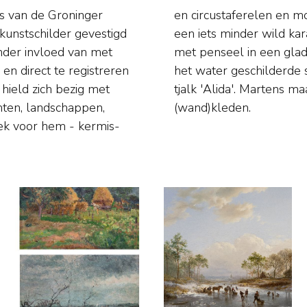
s van de Groninger
zijn werk zich door
s kunstschilder gevestigd
en paletmes afgewisseld
nder invloed van met
erschenen er ook vanaf
n direct te registreren
ar was geworden van de
 hield zich bezig met
den en ontwerpen voor
ten, landschappen,
(wand)kleden.
tiek voor hem - kermis-