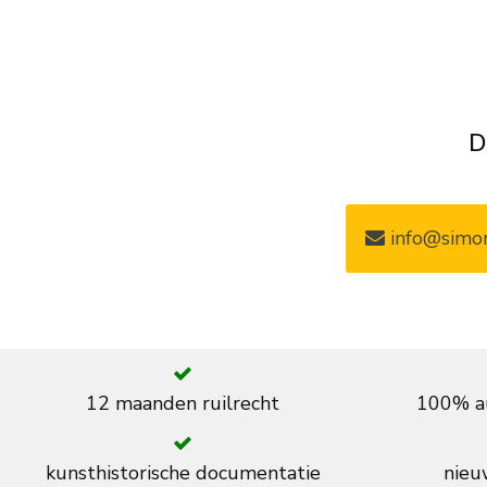
D
info@simon
12 maanden ruilrecht
100% au
kunsthistorische documentatie
nieuw