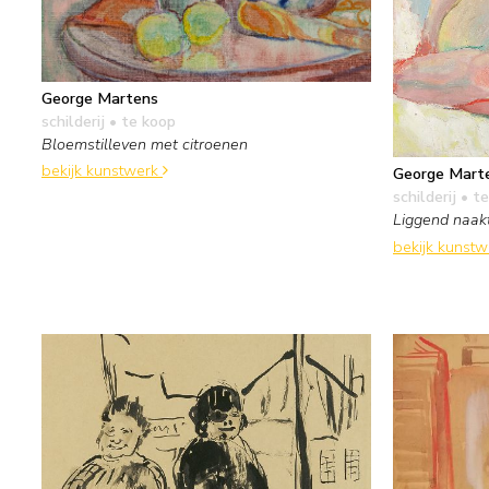
George Martens
schilderij
• te koop
Bloemstilleven met citroenen
bekijk kunstwerk
George Mart
schilderij
• te
Liggend naak
bekijk kunst