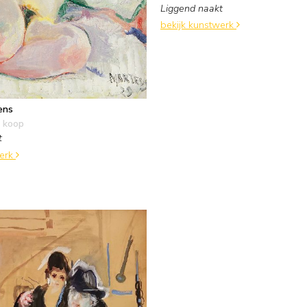
Liggend naakt
bekijk kunstwerk
ens
 koop
t
werk