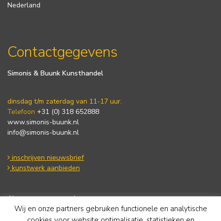
Nederland
Contactgegevens
Simonis & Buunk Kunsthandel
dinsdag t/m zaterdag van 11-17 uur.
Telefoon
+31 (0) 318 652888
www.simonis-buunk.nl
info@simonis-buunk.nl
inschrijven nieuwsbrief
kunstwerk aanbieden
Algemene voorwaarden
Wij en onze partners gebruiken functionele en analytische
Privacy statement
Cookie Policy
cookies voor website optimalisatie, statistieken en