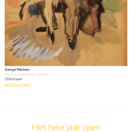
George Martens
aquarel • tekening
• te koop
Zittend paar
bekijk kunstwerk
Het hele jaar open