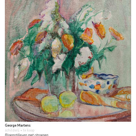
George Martens
schilderij
• te koop
Bloemstilleven met citroenen