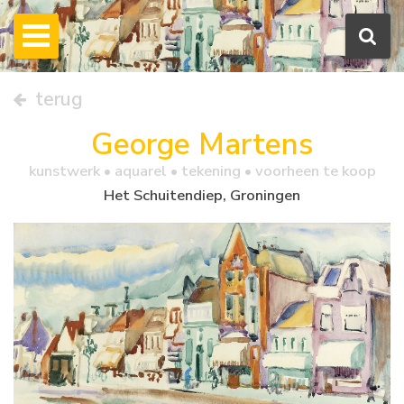
terug
George Martens
kunstwerk •
aquarel
• tekening • voorheen te koop
Het Schuitendiep, Groningen