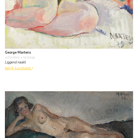
George Martens
schilderij
• te koop
Liggend naakt
bekijk kunstwerk