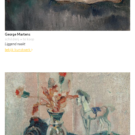
George Martens
schilderij
• te koop
Liggend naakt
bekijk kunstwerk