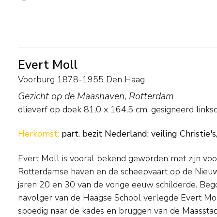
Evert Moll
Voorburg 1878-1955 Den Haag
Gezicht op de Maashaven, Rotterdam
olieverf op doek
81,0
x
164,5
cm, gesigneerd links
Herkomst:
part. bezit Nederland; veiling Christi
Evert Moll is vooral bekend geworden met zijn voo
het havenbedrijf vormde voor de schilder een bron van i
Rotterdamse haven en de scheepvaart op de Nieuwe
blonk hij uit in tal van andere genres. Zo schilderde h
jaren 20 en 30 van de vorige eeuw schilderde. Be
landschappen en kleurige, gedurfde bloemstillev
navolger van de Haagse School verlegde Evert Moll
spoedig naar de kades en bruggen van de Maassta