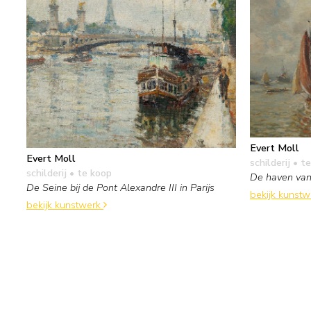
Evert Moll
Evert Moll
schilderij
• te
schilderij
• te koop
De haven va
De Seine bij de Pont Alexandre III in Parijs
bekijk kunst
bekijk kunstwerk