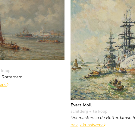
 koop
n Rotterdam
werk
Evert Moll
schilderij
• te koop
Driemasters in de Rotterdamse 
bekijk kunstwerk