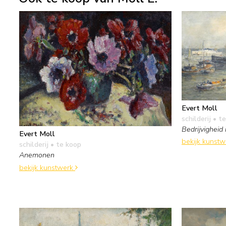
Evert Moll
schilderij
• te
Bedrijvigheid
Evert Moll
bekijk kunst
schilderij
• te koop
Anemonen
bekijk kunstwerk