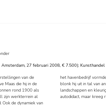
onder
e's, Amsterdam, 27 februari 2008, € 7.500); Kunsthandel
rstellingen van de
nspiratie. Daarnaast
 Maas die hij in de
ij ook stadsgezichten,
gonnen rond 1900 als
ens. Evert Moll was
 zijn werkterrein al
autodidact, maar kreeg
d. Ook de dynamiek van