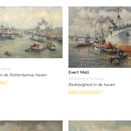
 koop
Evert Moll
 in de Rotterdamse haven
schilderij
• te koop
werk
Bedrijvigheid in de haven
bekijk kunstwerk