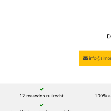
D
info@simon
12 maanden ruilrecht
100% au