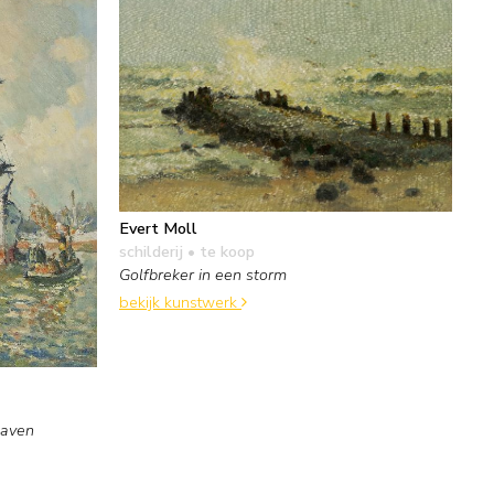
Evert Moll
schilderij
• te koop
Golfbreker in een storm
bekijk kunstwerk
haven