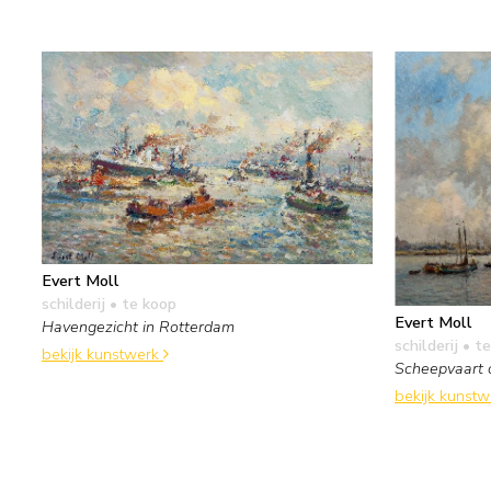
Evert Moll
schilderij
• te koop
Evert Moll
Havengezicht in Rotterdam
schilderij
• te
bekijk kunstwerk
Scheepvaart 
bekijk kunst