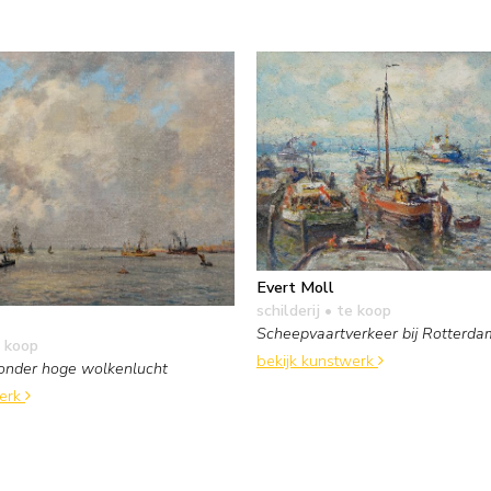
Evert Moll
schilderij
• te koop
Scheepvaartverkeer bij Rotterda
 koop
bekijk kunstwerk
onder hoge wolkenlucht
werk