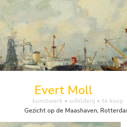
Evert Moll
kunstwerk •
schilderij
• te koop
Gezicht op de Maashaven, Rotterd