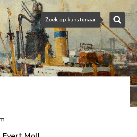
Zoeken
Zoek op kunstenaar
am
Evert Moll