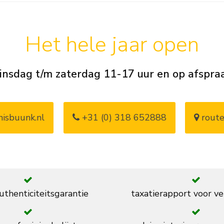
Het hele jaar open
insdag t/m zaterdag 11-17 uur en op afspra
isbuunk.nl
+31 (0) 318 652888
route
thenticiteitsgarantie
taxatierapport voor ve