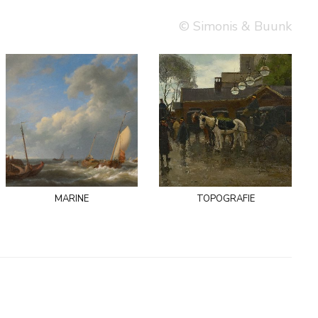
© Simonis & Buunk
marine
topografie