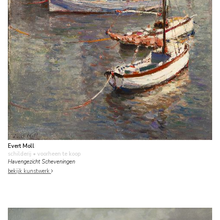
Evert Moll
schilderij
• voorheen te koop
Havengezicht Scheveningen
bekijk kunstwerk