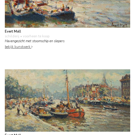
Evert Moll
schilderij
• voorheen te koop
Havengezicht met stoomschip en slepers
bekijk kunstwerk