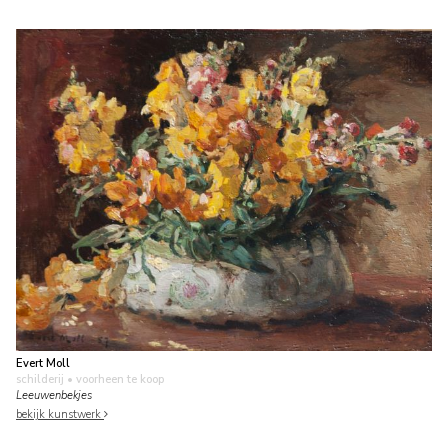
Evert Moll
schilderij
• voorheen te koop
Leeuwenbekjes
bekijk kunstwerk