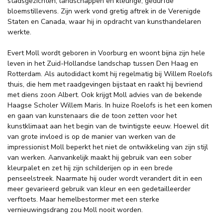
stadsgezichten, landschappen en kleurige, gedurfde
bloemstillevens. Zijn werk vond gretig aftrek in de Verenigde
Staten en Canada, waar hij in opdracht van kunsthandelaren
werkte.
Evert Moll wordt geboren in Voorburg en woont bijna zijn hele
leven in het Zuid-Hollandse landschap tussen Den Haag en
Rotterdam. Als autodidact komt hij regelmatig bij Willem Roelofs
thuis, die hem met raadgevingen bijstaat en raakt hij bevriend
met diens zoon Albert. Ook krijgt Moll advies van de bekende
Haagse Scholer Willem Maris. In huize Roelofs is het een komen
en gaan van kunstenaars die de toon zetten voor het
kunstklimaat aan het begin van de twintigste eeuw. Hoewel dit
van grote invloed is op de manier van werken van de
impressionist Moll beperkt het niet de ontwikkeling van zijn stijl
van werken. Aanvankelijk maakt hij gebruik van een sober
kleurpalet en zet hij zijn schilderijen op in een brede
penseelstreek. Naarmate hij ouder wordt verandert dit in een
meer gevarieerd gebruik van kleur en een gedetailleerder
verftoets. Maar hemelbestormer met een sterke
vernieuwingsdrang zou Moll nooit worden.