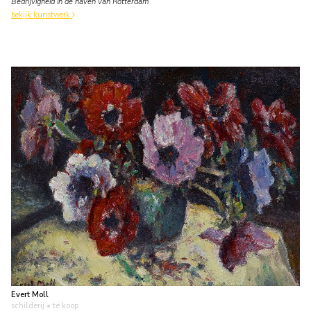
Bedrijvigheid in de haven van Rotterdam
bekijk kunstwerk
Evert Moll
schilderij
• te koop