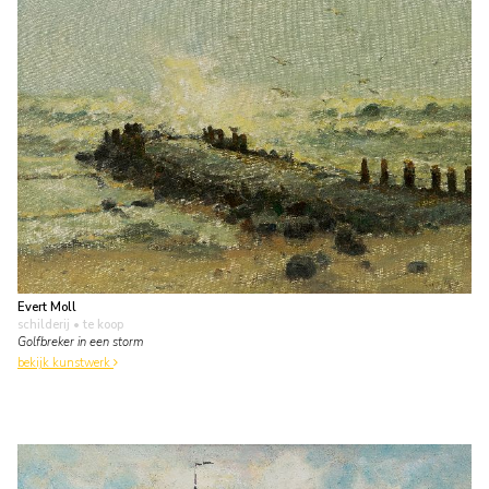
Evert Moll
schilderij
• te koop
Golfbreker in een storm
bekijk kunstwerk