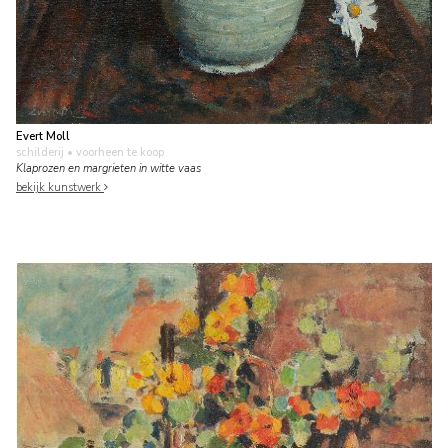
Evert Moll
schilderij
• voorheen te koop
Klaprozen en margrieten in witte vaas
bekijk kunstwerk