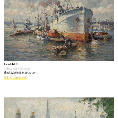
Evert Moll
schilderij
• te koop
Bedrijvigheid in de haven
bekijk kunstwerk