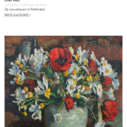
Evert Moll
schilderij
• voorheen te koop
De Leuvehaven in Rotterdam
bekijk kunstwerk