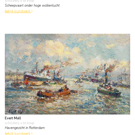
schilderij
• te koop
Scheepvaart onder hoge wolkenlucht
bekijk kunstwerk
Evert Moll
schilderij
• te koop
Havengezicht in Rotterdam
bekijk kunstwerk