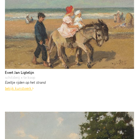
Evert Jan Ligtelijn
schilderij
• te koop
Ezeltje rijden op het strand
bekijk kunstwerk