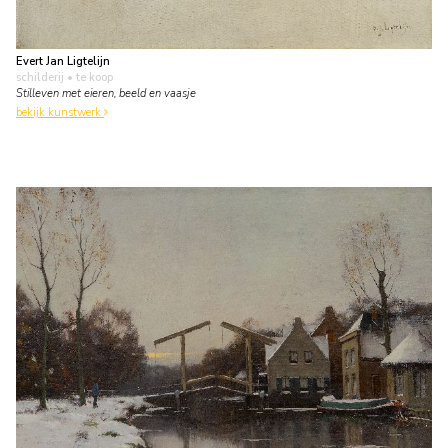
Evert Jan Ligtelijn
schilderij
• te koop
Stilleven met eieren, beeld en vaasje
bekijk kunstwerk