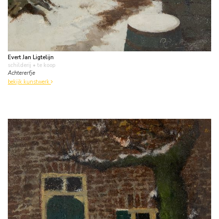
Evert Jan Ligtelijn
schilderij
• te koop
Achtererfje
bekijk kunstwerk