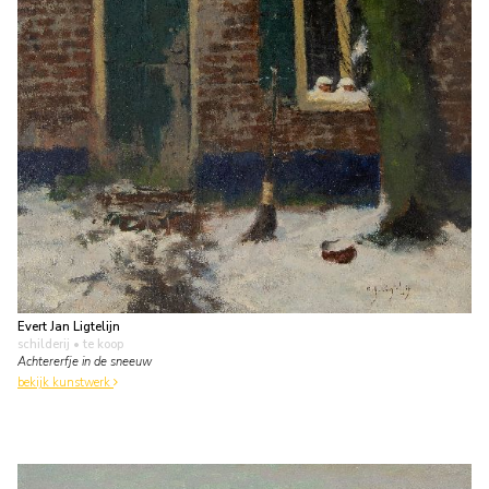
Evert Jan Ligtelijn
schilderij
• te koop
Achtererfje in de sneeuw
bekijk kunstwerk