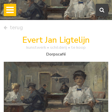
terug
Evert Jan Ligtelijn
kunstwerk •
schilderij
• te koop
Dorpscafé