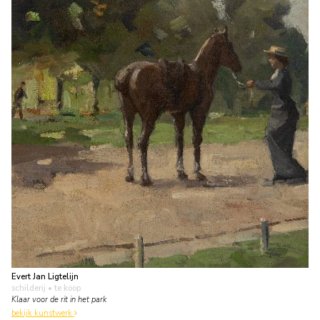
Evert Jan Ligtelijn
schilderij
• te koop
Klaar voor de rit in het park
bekijk kunstwerk