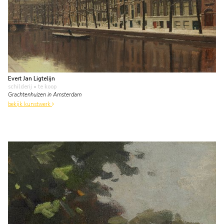
Evert Jan Ligtelijn
schilderij
• te koop
Grachtenhuizen in Amsterdam
bekijk kunstwerk