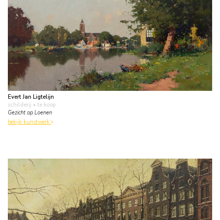
Evert Jan Ligtelijn
schilderij
• te koop
Gezicht op Loenen
bekijk kunstwerk