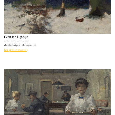
Evert Jan Ligtelijn
schilderij
• te koop
Achtererfje in de sneeuw
bekijk kunstwerk