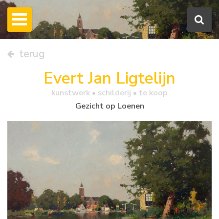
terug
Evert Jan Ligtelijn
kunstwerk •
schilderij
• te koop
Gezicht op Loenen