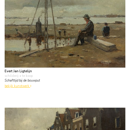
Evert Jan Ligtelijn
schilderij
• te koop
Schafttijd bij de bouwput
bekijk kunstwerk