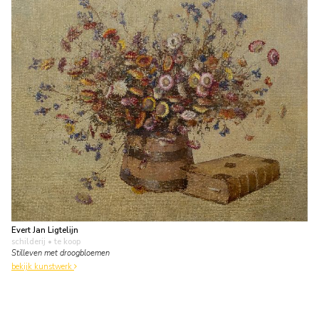
Evert Jan Ligtelijn
schilderij
• te koop
Stilleven met droogbloemen
bekijk kunstwerk