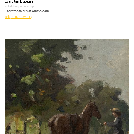
Evert Jan Ligtelijn
schilderij
• te koop
Grachtenhuizen in Amsterdam
bekijk kunstwerk