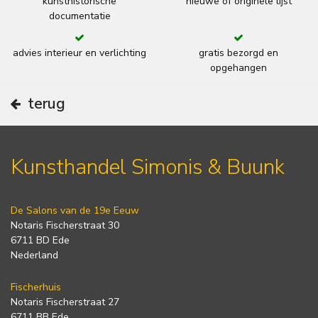
kunsthistorische
nieuwe of originele lijst
documentatie
advies interieur en verlichting
gratis bezorgd en
opgehangen
terug
Kunsthandel Simonis & Buunk
De Salons van de 19e Eeuw
Notaris Fischerstraat 30
6711 BD Ede
Nederland
Fischerhuis
Notaris Fischerstraat 27
6711 BB Ede