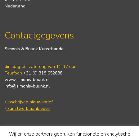
Nederland
Contactgegevens
Simonis & Buunk Kunsthandel
dinsdag t/m zaterdag van 11-17 uur.
Telefoon
+31 (0) 318 652888
www.simonis-buunk.nl
info@simonis-buunk.nl
inschrijven nieuwsbrief
kunstwerk aanbieden
Algemene voorwaarden
Wij en onze partners gebruiken functionele en analytische
Privacy statement