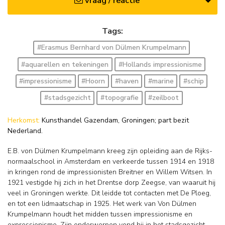
vraag / reactie
Tags:
#Erasmus Bernhard von Dülmen Krumpelmann
#aquarellen en tekeningen
#Hollands impressionisme
#impressionisme
#Hoorn
#haven
#marine
#schip
#stadsgezicht
#topografie
#zeilboot
Herkomst:
Kunsthandel Gazendam, Groningen; part bezit
Nederland.
E.B. von Dülmen Krumpelmann kreeg zijn opleiding aan de Rijks-
normaalschool in Amsterdam en verkeerde tussen 1914 en 1918
in kringen rond de impressionisten Breitner en Willem Witsen. In
1921 vestigde hij zich in het Drentse dorp Zeegse, van waaruit hij
veel in Groningen werkte. Dit leidde tot contacten met De Ploeg,
en tot een lidmaatschap in 1925. Het werk van Von Dülmen
Krumpelmann houdt het midden tussen impressionisme en
expressionisme. Zijn onderwerpen vond hij in het stadsgezicht