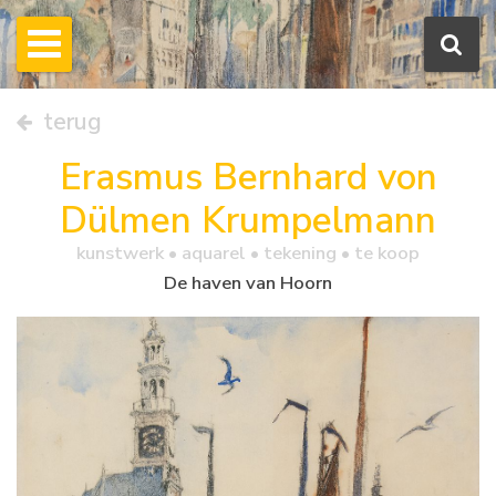
terug
Erasmus Bernhard von
Dülmen Krumpelmann
kunstwerk •
aquarel
• tekening • te koop
De haven van Hoorn