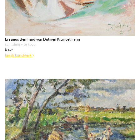
Erasmus Bernhard von Dülmen Krumpelmann
schilderij
• te koop
Baby
bekijk kunstwerk