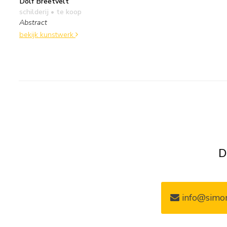
Dolf Breetvelt
schilderij
• te koop
Abstract
bekijk kunstwerk
D
info@simon