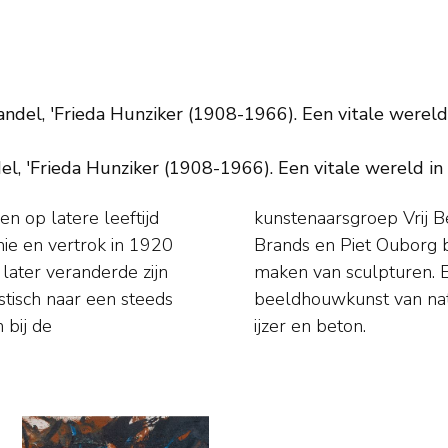
ndel, 'Frieda Hunziker (1908-1966). Een vitale wereld i
, 'Frieda Hunziker (1908-1966). Een vitale wereld in k
n op latere leeftijd
 Willy Boers, Eugène
ie en vertrok in 1920
n Breetvelt met het
 later veranderde zijn
geïnspireerd door de
istisch naar een steeds
andere materialen als
 bij de
ijzer en beton.