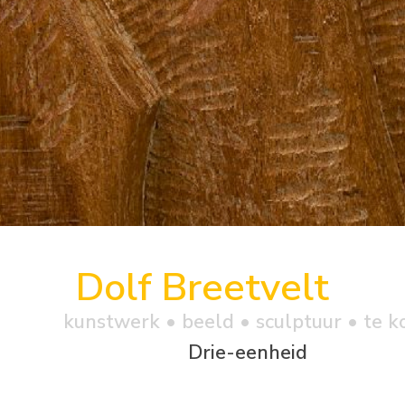
Dolf Breetvelt
kunstwerk •
beeld
• sculptuur • te k
Drie-eenheid