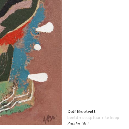
Dolf Breetvelt
beeld • sculptuur
• te koop
Zonder titel