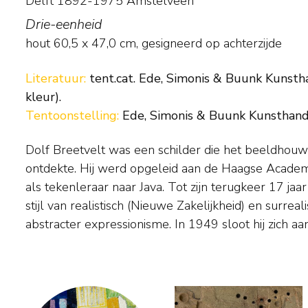
Delft 1892-1975 Amstelveen
Drie-eenheid
hout
60,5
x
47,0
cm, gesigneerd op achterzijde
Literatuur:
tent.cat. Ede, Simonis & Buunk Kunstha
kleur).
Tentoonstelling:
Ede, Simonis & Buunk Kunsthandel
Dolf Breetvelt was een schilder die het beeldhouwe
kunstenaarsgroep Vrij Beelden, waartoe onder meer
ontdekte. Hij werd opgeleid aan de Haagse Academ
Brands en Piet Ouborg behoorden. In 1951 bego
als tekenleraar naar Java. Tot zijn terugkeer 17 jaar
maken van sculpturen. Eerst van hout en sterk 
stijl van realistisch (Nieuwe Zakelijkheid) en surreal
beeldhouwkunst van natuurvolken, daarna ook van 
abstracter expressionisme. In 1949 sloot hij zich aan