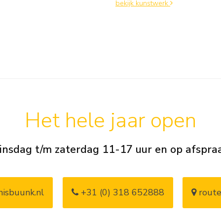
bekijk kunstwerk
Het hele jaar open
insdag t/m zaterdag 11-17 uur en op afspra
isbuunk.nl
+31 (0) 318 652888
route