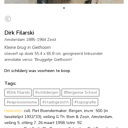
Dirk Filarski
Amsterdam 1885-1964 Zeist
Kleine brug in Giethoorn
olieverf op doek
55,4
x
65,8
cm, gesigneerd linksonder
annotatie verso: 'Bruggetje Giethoorn'
Dit schilderij was voorheen te koop.
Tags:
#Dirk Filarski
#schilderijen
#Bergense School
#expressionisme
#stadsgezicht
#topografie
Herkomst:
coll. Piet Boendermaker, Bergen, inv.nr. 500 (in
taxatielijst 1932/'33); veiling G.Th. Bom & Zoon, Amsterdam,
veiling 5, zitting 7, 26 maart 1958, lotnr. 92.