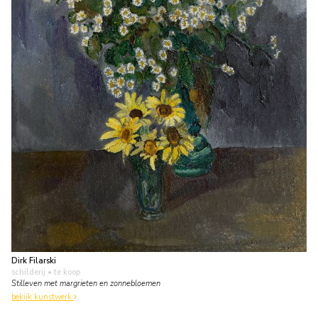
Dirk Filarski
schilderij
• te koop
Stilleven met margrieten en zonnebloemen
bekijk kunstwerk