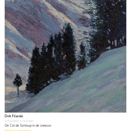
Dirk Filarski
schilderij
• te koop
De Col de Sonloup in de sneeuw
bekijk kunstwerk