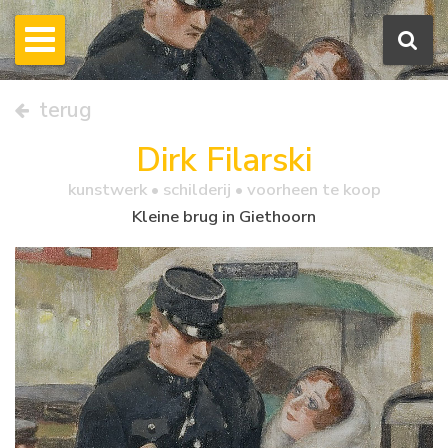
terug
Dirk Filarski
kunstwerk •
schilderij
• voorheen te koop
Kleine brug in Giethoorn