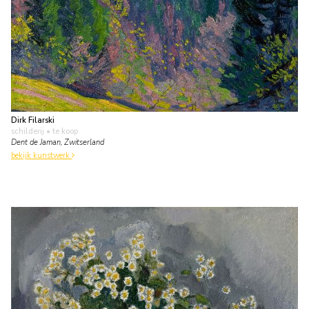
Dirk Filarski
schilderij
• te koop
Dent de Jaman, Zwitserland
bekijk kunstwerk