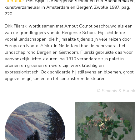
Literatuur:
Piet Spijk, 'De Bergense School en Piet Boendermaker,
kunstverzamelaar in Amsterdam en Bergen', Zwolle 1997, pag.
220.
Dirk Filarski wordt samen met Arnout Colnot beschouwd als een
van de grondleggers van de Bergense School. Hij schilderde
vooral landschappen, die hij maakte tijdens zijn vele reizen door
Europa en Noord-Afrika. In Nederland boeide hem vooral het
landschap rond Bergen en Giethoorn. Filarski gebruikte daarvoor
aanvankelijk lichte kleuren, na 1910 veranderde zijn palet in
bruinen en groenen en werd zijn werk krachtig en
expressionistisch. Ook schilderde hij stillevens en bloemen, groot
opgezet in grijstinten en fel contrasterende kleuren.
© Simonis & Buunk