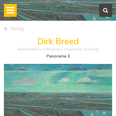
terug
Dirk Breed
kunstwerk •
schilderij
• voorheen te koop
Panorama 3