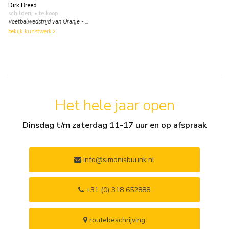
Dirk Breed
schilderij
• te koop
Voetbalwedstrijd van Oranje - ...
bekijk kunstwerk
Het hele jaar open
Dinsdag t/m zaterdag 11-17 uur en op afspraak
info@simonisbuunk.nl
+31 (0) 318 652888
routebeschrijving