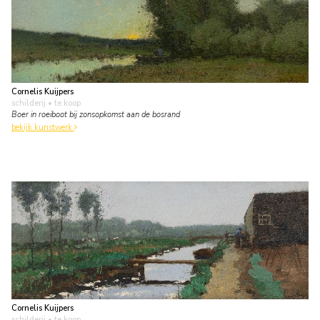
Cornelis Kuijpers
schilderij
• te koop
Boer in roeiboot bij zonsopkomst aan de bosrand
bekijk kunstwerk
Cornelis Kuijpers
schilderij
• te koop