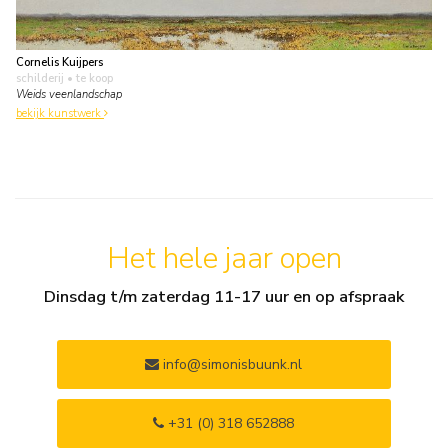
Cornelis Kuijpers
schilderij
• te koop
Weids veenlandschap
bekijk kunstwerk
Het hele jaar open
Dinsdag t/m zaterdag 11-17 uur en op afspraak
info@simonisbuunk.nl
+31 (0) 318 652888