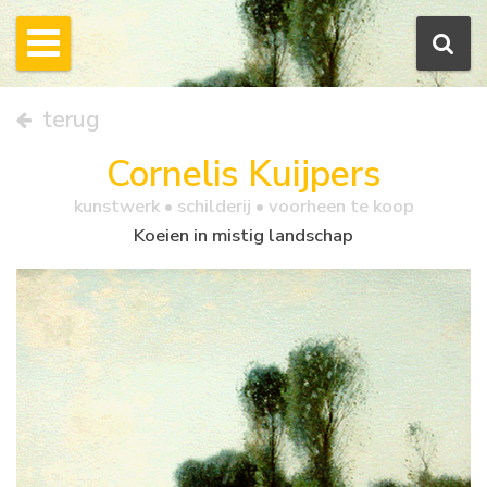
terug
Cornelis Kuijpers
kunstwerk •
schilderij
• voorheen te koop
Koeien in mistig landschap