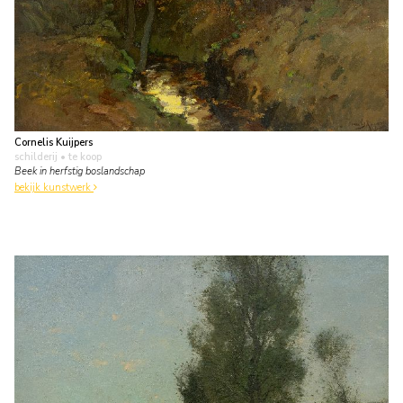
Cornelis Kuijpers
schilderij
• te koop
Beek in herfstig boslandschap
bekijk kunstwerk