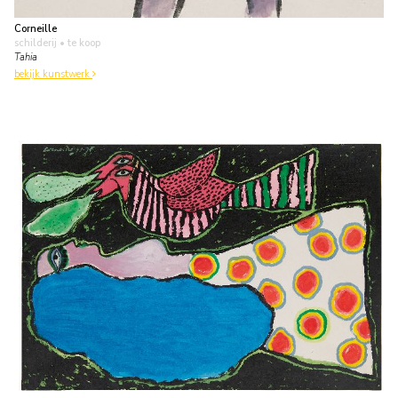
Corneille
schilderij
• te koop
Tahia
bekijk kunstwerk