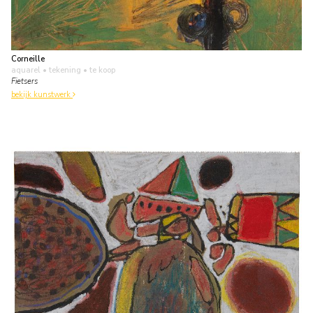
Corneille
aquarel • tekening
• te koop
Fietsers
bekijk kunstwerk