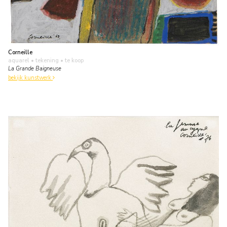
Corneille
aquarel • tekening
• te koop
La Grande Baigneuse
bekijk kunstwerk