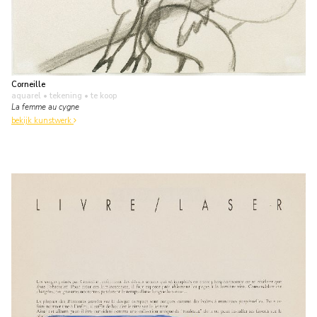
Corneille
aquarel • tekening
• te koop
La femme au cygne
bekijk kunstwerk