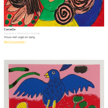
Corneille
aquarel • tekening
• te koop
Vrouw met vogel en slang
bekijk kunstwerk