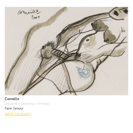
Corneille
aquarel • tekening
• te koop
Faire l'amour
bekijk kunstwerk