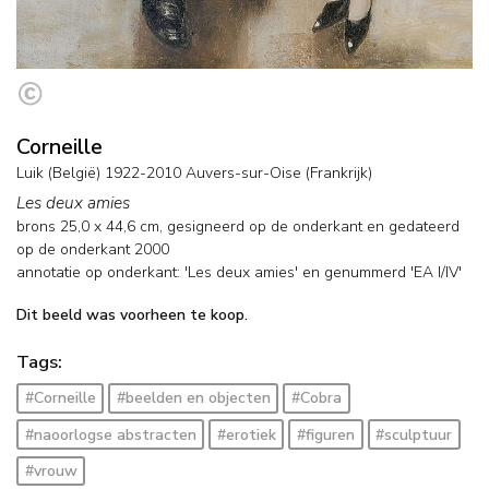
Corneille
Luik (België) 1922-2010 Auvers-sur-Oise (Frankrijk)
Les deux amies
brons
25,0
x
44,6
cm, gesigneerd op de onderkant en
gedateerd
op de onderkant 2000
annotatie op onderkant: 'Les deux amies' en genummerd 'EA I/IV'
Dit beeld was voorheen te koop.
Tags:
#Corneille
#beelden en objecten
#Cobra
#naoorlogse abstracten
#erotiek
#figuren
#sculptuur
#vrouw