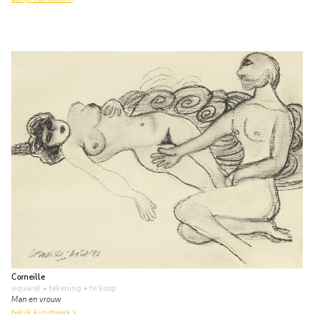
Corneille
aquarel • tekening
• te koop
Man en vrouw
bekijk kunstwerk