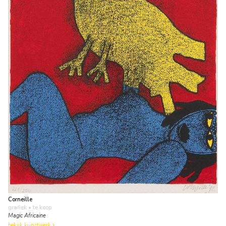
Corneille
grafiek
• te koop
Magic Africaine
bekijk kunstwerk