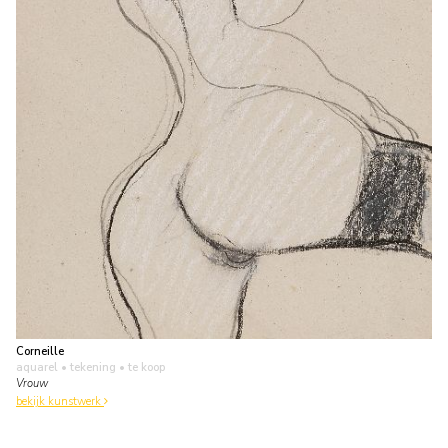
Corneille
aquarel • tekening
• te koop
Vrouw
bekijk kunstwerk