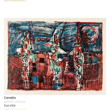
Corneille
grafiek
• te koop
Nuit d'été