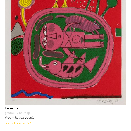
Corneille
grafiek
• te koop
Vrouw, kat en vogels
bekijk kunstwerk