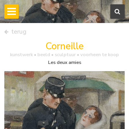
terug
Corneille
kunstwerk •
beeld
• sculptuur • voorheen te koop
Les deux amies