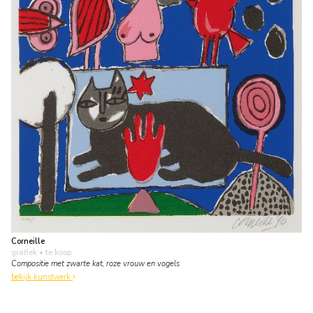
Corneille
grafiek
• te koop
Compositie met zwarte kat, roze vrouw en vogels
bekijk kunstwerk