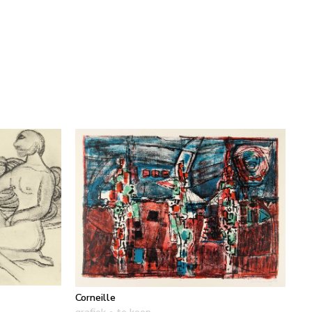
Corneille
grafiek
• te koop