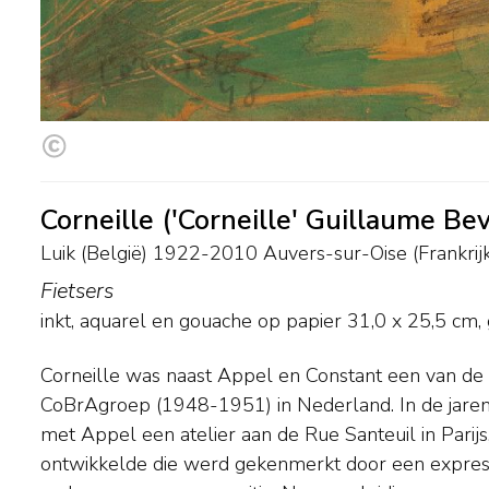
Corneille ('Corneille' Guillaume Be
Luik (België) 1922-2010 Auvers-sur-Oise (Frankrijk
Fietsers
inkt, aquarel en gouache op papier
31,0
x
25,5
cm, 
Corneille was naast Appel en Constant een van de
(Afrika) in 1957 en 1958 schilderde Corneille gedure
CoBrAgroep (1948-1951) in Nederland. In de jaren v
soort abstracte stadsconstructies en agglomera
met Appel een atelier aan de Rue Santeuil in Parijs, 
grillige opeenstapeling van vormen en lijnen. In de jaren 
ontwikkelde die werd gekenmerkt door een express
tot de uitbundig geschilderde vogels, vrouwen en z