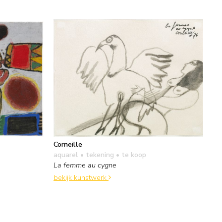
Corneille
aquarel • tekening
• te koop
La femme au cygne
bekijk kunstwerk