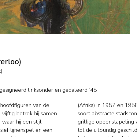
verloo)
)
gesigneerd linksonder en
gedateerd '48
 hoofdfiguren van de
nde een paar jaar een
ijftig betrok hij samen
ties bestaande uit een
waar hij een stijl
zestig ging hij over
ief lijnenspel en een
onnen waarmee hij bij