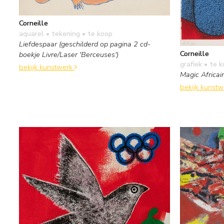
Corneille
aquarel • tekening
• te koop
Liefdespaar (geschilderd op pagina 2 cd-
Corneille
boekje Livre/Laser 'Berceuses')
grafiek
• te k
bekijk kunstwerk
Magic Africai
bekijk kunst