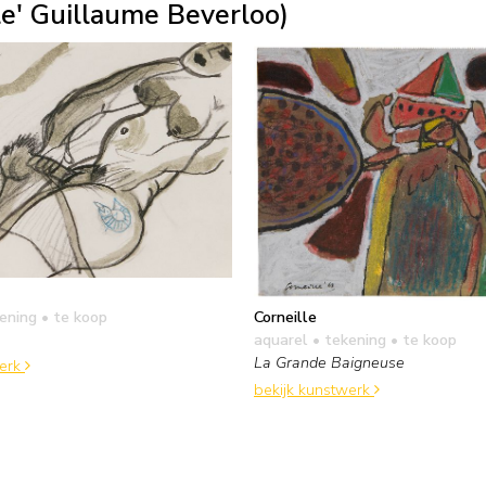
le' Guillaume Beverloo)
kening
• te koop
Corneille
aquarel • tekening
• te koop
La Grande Baigneuse
werk
bekijk kunstwerk