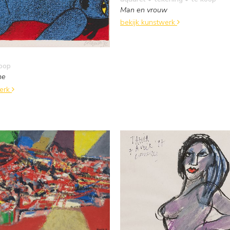
Man en vrouw
bekijk kunstwerk
oop
ne
werk