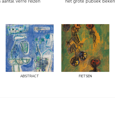
aantal verre reizen
het grote publiek beke
abstract
fietsen