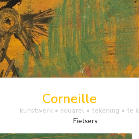
Corneille
kunstwerk •
aquarel
• tekening • te 
Fietsers