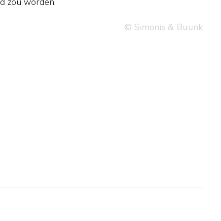
nd zou worden.
© Simonis & Buunk