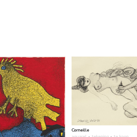
Corneille
aquarel • tekening
• te koop