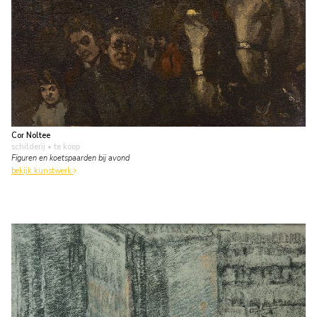
Cor Noltee
schilderij
• te koop
Figuren en koetspaarden bij avond
bekijk kunstwerk