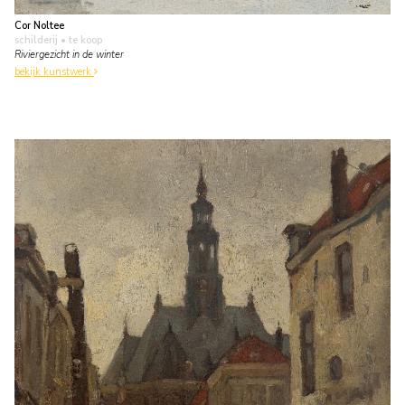
Cor Noltee
schilderij
• te koop
Riviergezicht in de winter
bekijk kunstwerk