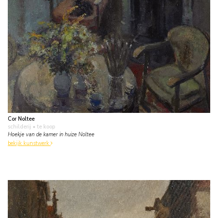
Cor Noltee
schilderij
• te koop
Hoekje van de kamer in huize Noltee
bekijk kunstwerk