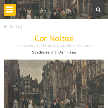
terug
Cor Noltee
kunstwerk •
schilderij
• voorheen te koop
Stadsgezicht, Den Haag