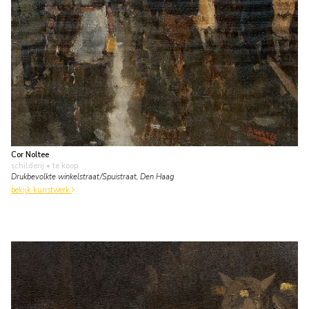
Cor Noltee
schilderij
• te koop
Drukbevolkte winkelstraat/Spuistraat, Den Haag
bekijk kunstwerk