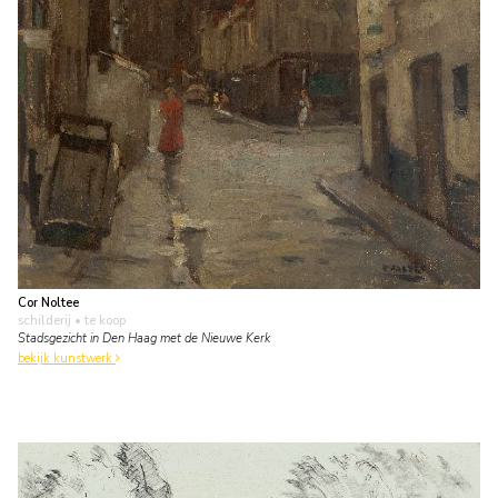
Cor Noltee
schilderij
• te koop
Stadsgezicht in Den Haag met de Nieuwe Kerk
bekijk kunstwerk