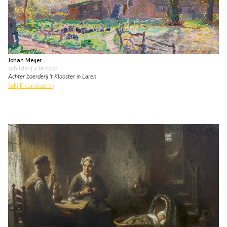
Johan Meijer
schilderij
• te koop
Achter boerderij 't Klooster in Laren
bekijk kunstwerk