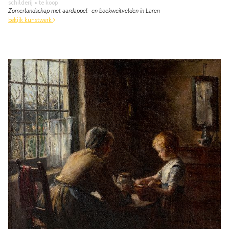
schilderij
• te koop
Zomerlandschap met aardappel- en boekweitvelden in Laren
bekijk kunstwerk