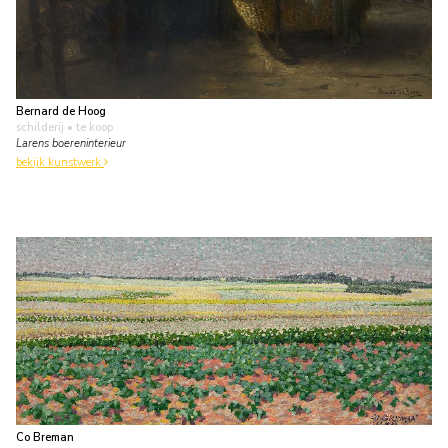
Bernard de Hoog
schilderij
• te koop
Larens boereninterieur
bekijk kunstwerk
Co Breman