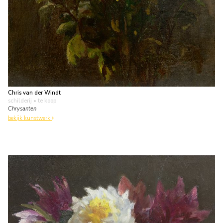
Chris van der Windt
schilderij
• te koop
Chrysanten
bekijk kunstwerk