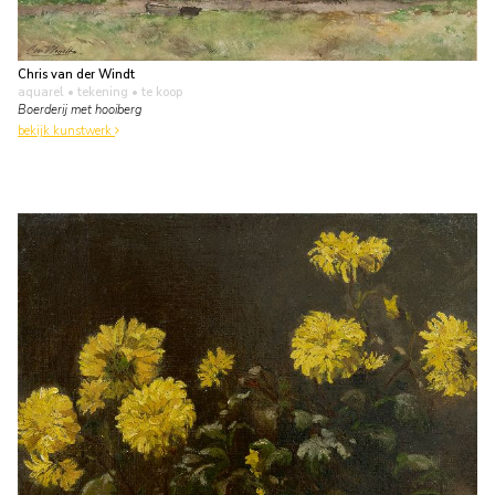
Chris van der Windt
aquarel • tekening
• te koop
Boerderij met hooiberg
bekijk kunstwerk