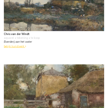
Chris van der Windt
aquarel • tekening
• te koop
Boerderij aan het water
bekijk kunstwerk