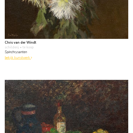
Chris van der Windt
schilderij
• te koop
Spinchrysanten
bekijk kunstwerk