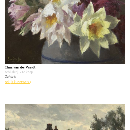
Chris van der Windt
schilderij
• te koop
Dahlia's
bekijk kunstwerk