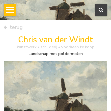
terug
Chris van der Windt
kunstwerk •
schilderij
• voorheen te koop
Landschap met poldermolen