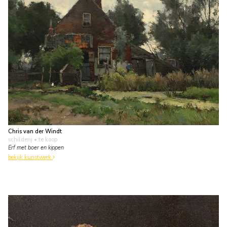
Chris van der Windt
schilderij
• te koop
Erf met boer en kippen
bekijk kunstwerk