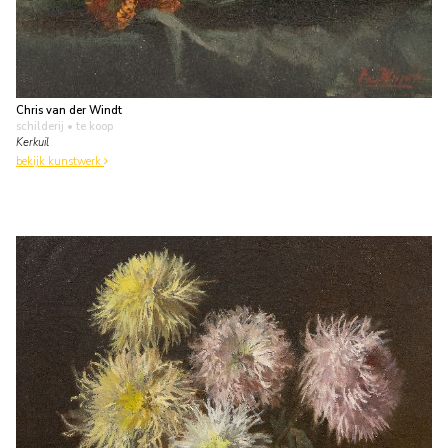
Chris van der Windt
schilderij
• te koop
Kerkuil
bekijk kunstwerk