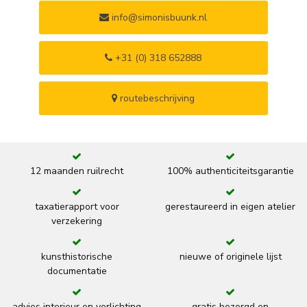
info@simonisbuunk.nl
+31 (0) 318 652888
routebeschrijving
12 maanden ruilrecht
100% authenticiteitsgarantie
taxatierapport voor
gerestaureerd in eigen atelier
verzekering
kunsthistorische
nieuwe of originele lijst
documentatie
advies interieur en verlichting
gratis bezorgd en