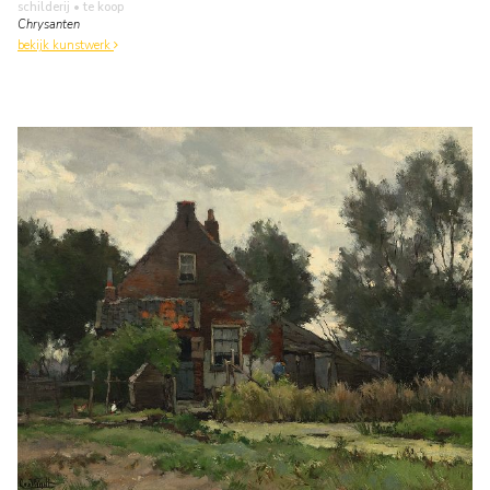
schilderij
• te koop
Chrysanten
bekijk kunstwerk