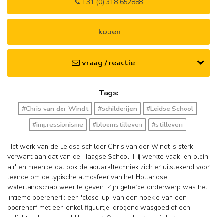
+31 (0) 318 652888
kopen
vraag / reactie
Tags:
#Chris van der Windt
#schilderijen
#Leidse School
#impressionisme
#bloemstilleven
#stilleven
Het werk van de Leidse schilder Chris van der Windt is sterk
verwant aan dat van de Haagse School. Hij werkte vaak 'en plein
air' en meende dat ook de aquareltechniek zich er uitstekend voor
leende om de typische atmosfeer van het Hollandse
waterlandschap weer te geven. Zijn geliefde onderwerp was het
'intieme boerenerf': een 'close-up' van een hoekje van een
boerenerf met een enkel figuurtje, drogend wasgoed of een