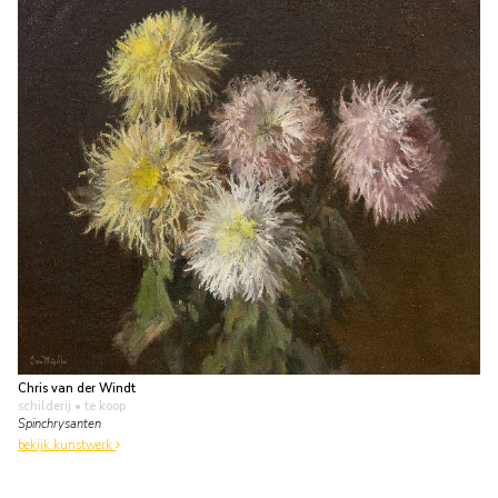
Chris van der Windt
schilderij
• te koop
Spinchrysanten
bekijk kunstwerk