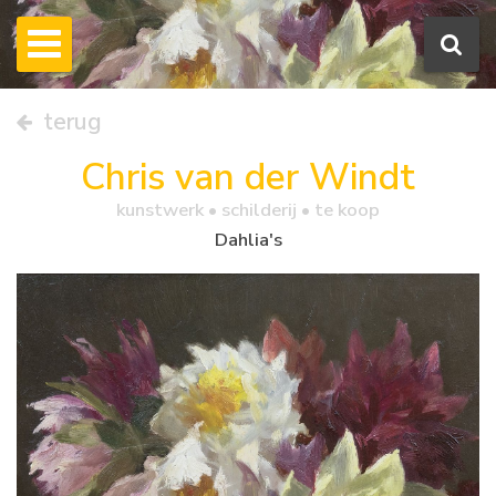
terug
Chris van der Windt
kunstwerk •
schilderij
• te koop
Dahlia's