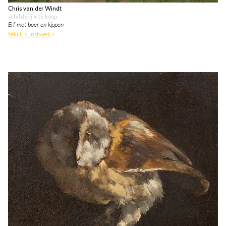
Chris van der Windt
schilderij
• te koop
Erf met boer en kippen
bekijk kunstwerk