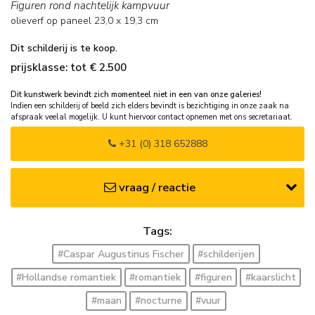
Figuren rond nachtelijk kampvuur
olieverf op paneel
23,0
x
19,3
cm
Dit schilderij is te koop.
prijsklasse: tot € 2.500
Dit kunstwerk bevindt zich momenteel niet in een van onze galeries!
Indien een schilderij of beeld zich elders bevindt is bezichtiging in onze zaak na
afspraak veelal mogelijk. U kunt hiervoor contact opnemen met ons secretariaat.
+31 (0) 318 652888
vraag / reactie
Tags:
#Caspar Augustinus Fischer
#schilderijen
#Hollandse romantiek
#romantiek
#figuren
#kaarslicht
#maan
#nocturne
#vuur