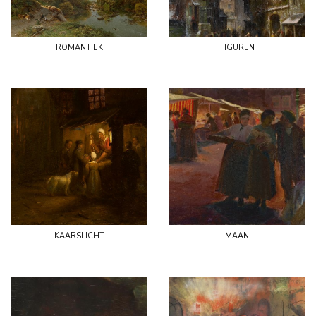
romantiek
figuren
kaarslicht
maan