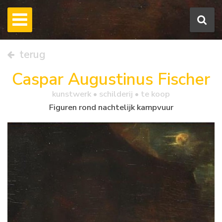
terug
Caspar Augustinus Fischer
kunstwerk •
schilderij
• te koop
Figuren rond nachtelijk kampvuur