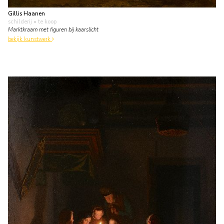
Gillis Haanen
schilderij
• te koop
Marktkraam met figuren bij kaarslicht
bekijk kunstwerk