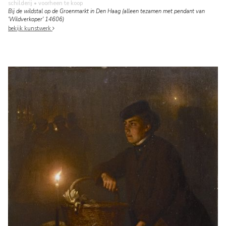
schilderij
• voorheen te koop
Bij de wildstal op de Groenmarkt in Den Haag (alleen tezamen met pendant van
'Wildverkoper' 14606)
bekijk kunstwerk