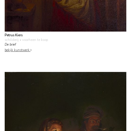
Petrus Kiers
schilderij
• voorheen te koop
De brief
bekijk kunstwerk