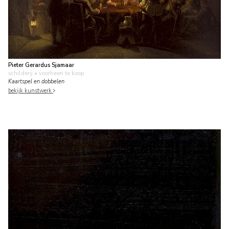
Pieter Gerardus Sjamaar
schilderij
• voorheen te koop
Kaartspel en dobbelen
bekijk kunstwerk