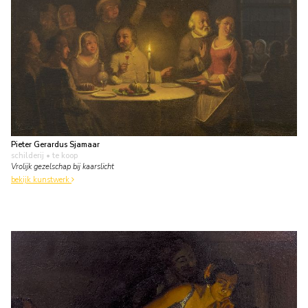
Pieter Gerardus Sjamaar
schilderij
• te koop
Vrolijk gezelschap bij kaarslicht
bekijk kunstwerk