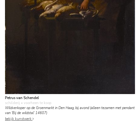
Petrus van Schendel
schilderij
• voorheen te koop
Wildverkoper op de Groenmarkt in Den Haag, bij avond (alleen tezamen met pendant
van 'Bij de wildstal' 14607)
bekijk kunstwerk