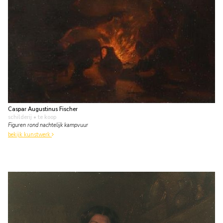
Caspar Augustinus Fischer
schilderij
• te koop
Figuren rond nachtelijk kampvuur
bekijk kunstwerk