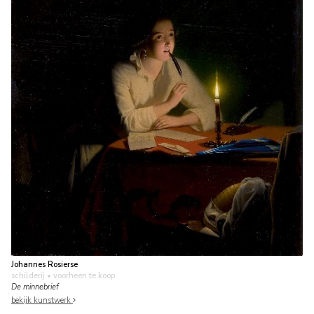
Johannes Rosierse
schilderij
• voorheen te koop
De minnebrief
bekijk kunstwerk