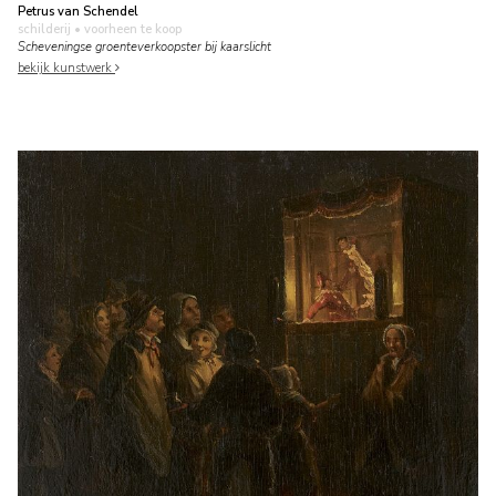
Petrus van Schendel
schilderij
• voorheen te koop
Scheveningse groenteverkoopster bij kaarslicht
bekijk kunstwerk