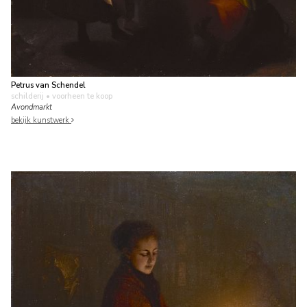
Petrus van Schendel
schilderij
• voorheen te koop
Avondmarkt
bekijk kunstwerk