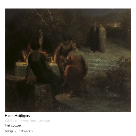
Henri Heijligers
schilderij
• voorheen te koop
Het souper
bekijk kunstwerk