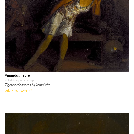
Amandus Faure
schilderij
• te koop
Zigeunerdanseres bij kaarslicht
bekijk kunstwerk