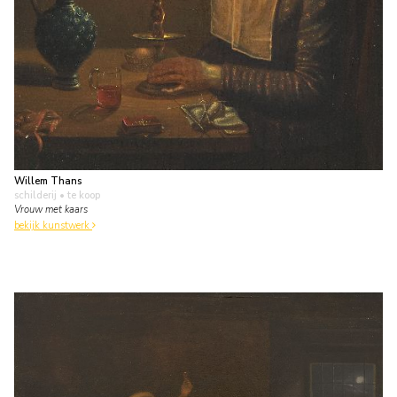
Willem Thans
schilderij
• te koop
Vrouw met kaars
bekijk kunstwerk