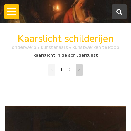
Kaarslicht schilderijen
onderwerp • kunstenaars • kunstwerken te koop
kaarslicht in de schilderkunst
1
2