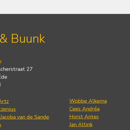
 & Buunk
s
scherstraat 27
Ede
d
Wobbe Alkema
Artz
Cees Andréa
tzenius
Horst Antes
 Jacoba van de Sande
Jan Altink
n