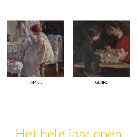
familie
genre
Het hele jaar open