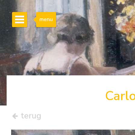
menu
Carl
terug