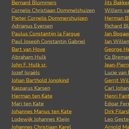
Bernard Blommers
Jits Bakke
Cornelis Christiaan Dommelshuizen
Willem va
Pieter Cornelis Dommershuijzen
Herman Bi
Adrianus Eversen
Richard B
Paulus Constantijn la Fargue
Jan Bogae
Paul Joseph Constantin Gabriel
Jan Wille
Bart van Hove
George He
Abraham Hulk
Co Brema
John F. Hulk sr.
Jean-Pier
Jozef Israëls
Lucie van 
Johan Barthold Jongkind
Gerrit Wil
Kasparus Karsen
Carl Joha
Herman ten Kate
Henri Fan
Mari ten Kate
Edgar Fer
Johannes Marius ten Kate
Dirk Filars
Lodewijk Johannes Kleijn
Leo Geste
Johannes Christiaan Karel
Arnold Ma