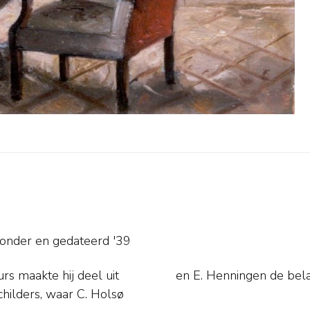
sonder en
gedateerd '39
urs maakte hij deel uit
en E. Henningen de bel
childers, waar C. Holsø