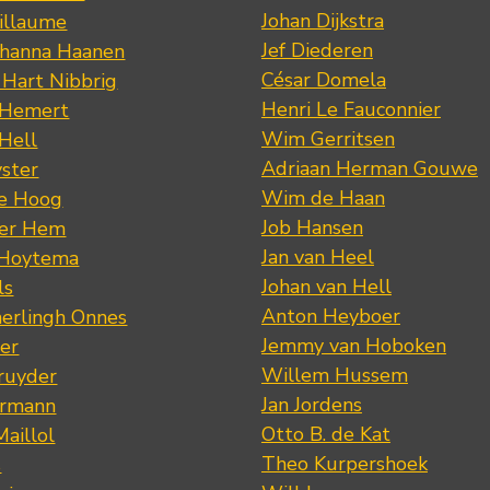
Johan Dijkstra
illaume
Jef Diederen
ohanna Haanen
César Domela
 Hart Nibbrig
Henri Le Fauconnier
 Hemert
Wim Gerritsen
 Hell
Adriaan Herman Gouwe
ster
Wim de Haan
de Hoog
Job Hansen
der Hem
Jan van Heel
 Hoytema
Johan van Hell
ls
Anton Heyboer
erlingh Onnes
Jemmy van Hoboken
er
Willem Hussem
ruyder
Jan Jordens
ermann
Otto B. de Kat
Maillol
Theo Kurpershoek
s