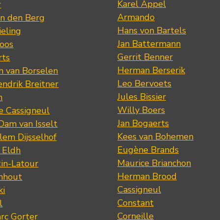
Karel Appel
r
Armando
n den Berg
Hans von Bartels
eling
Jan Battermann
loos
Gerrit Benner
rts
Herman Berserik
m van Borselen
Leo Bervoets
ndrik Breitner
Jules Bissier
n
Willy Boers
re Cassigneul
Jan Bogaerts
Dam van Isselt
Kees van Bohemen
lem Dijsselhof
Eugène Brands
n Eldh
Maurice Brianchon
tin-Latour
Herman Brood
nhout
Cassigneul
ki
Constant
l
Corneille
rc Gorter