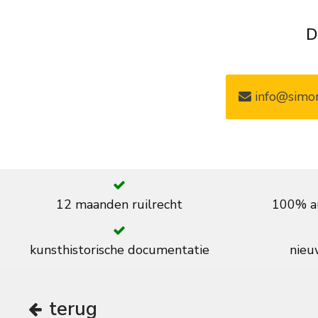
D
info@simon
12 maanden ruilrecht
100% au
kunsthistorische documentatie
nieuw
terug