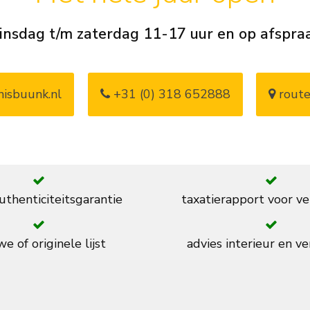
insdag t/m zaterdag 11-17 uur en op afspra
isbuunk.nl
+31 (0) 318 652888
route
thenticiteitsgarantie
taxatierapport voor ve
e of originele lijst
advies interieur en ve