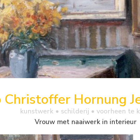
o Christoffer Hornung J
kunstwerk •
schilderij
• voorheen te 
Vrouw met naaiwerk in interieur