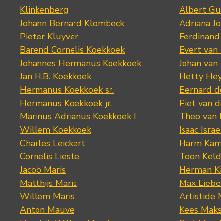
Klinkenberg
Albert Gu
Johann Bernard Klombeck
Adriana J
Pieter Kluyver
Ferdinand
Barend Cornelis Koekkoek
Evert van
Johannes Hermanus Koekkoek
Johan van
Jan H.B. Koekkoek
Hetty Hey
Hermanus Koekkoek sr.
Bernard 
Hermanus Koekkoek jr.
Piet van 
Marinus Adrianus Koekkoek I
Theo van
Willem Koekkoek
Isaac Israe
Charles Leickert
Harm Kam
Cornelis Lieste
Toon Keld
Jacob Maris
Herman K
Matthijs Maris
Max Lieb
Willem Maris
Artistide 
Anton Mauve
Kees Mak