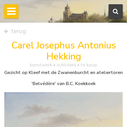
terug
Carel Josephus Antonius
Hekking
kunstwerk •
schilderij
• te koop
Gezicht op Kleef met de Zwanenburcht en ateliertoren
'Belvédère' van B.C. Koekkoek