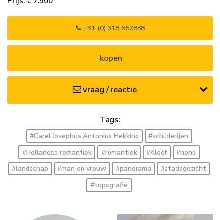
Prijs: € 7.500
+31 (0) 318 652888
kopen
vraag / reactie
Tags:
#Carel Josephus Antonius Hekking
#schilderijen
#Hollandse romantiek
#romantiek
#Kleef
#hond
#landschap
#man en vrouw
#panorama
#stadsgezicht
#topografie