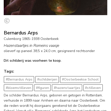
Bernardus Arps
Culemborg 1865-1938 Oosterbeek
Hazenstaartjes in Romeins vaasje
olieverf op paneel
38,5
x
24,0
cm, gesigneerd rechtsonder
Dit schilderij was voorheen te koop.
Tags:
#Bernardus Arps
#schilderijen
#Oosterbeekse School
#bloemstilleven
#figuren
#hazenstaartjes
#stilleven
De schilder Bernardus Arps, geboren en getogen in Rotterdam,
verhuisde in 1899 naar Arnhem en daarna naar Oosterbeek. Om
die reden wordt hij doorgaans gerekend tot de Oosterbeekse
School. Vanuit villa ‘Bernanco’ schilderde Arps het landschap van