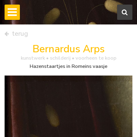
terug
Bernardus Arps
kunstwerk •
schilderij
• voorheen te koop
Hazenstaartjes in Romeins vaasje