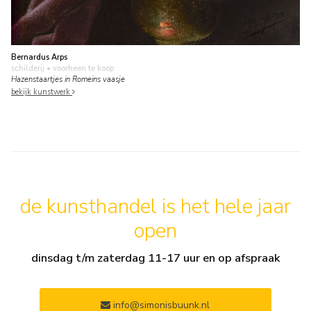
Bernardus Arps
schilderij
• voorheen te koop
Hazenstaartjes in Romeins vaasje
bekijk kunstwerk
de kunsthandel is het hele jaar
open
dinsdag t/m zaterdag 11-17 uur en op afspraak
info@simonisbuunk.nl