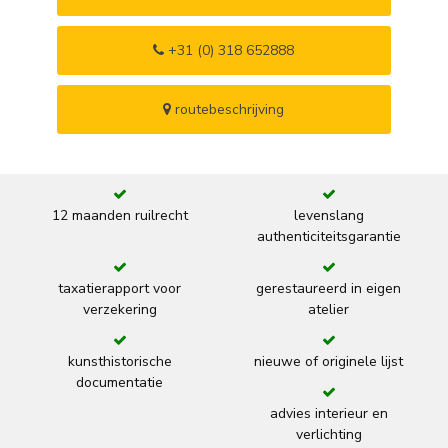
+31 (0) 318 652888
routebeschrijving
12 maanden ruilrecht
levenslang
authenticiteitsgarantie
taxatierapport voor
gerestaureerd in eigen
verzekering
atelier
kunsthistorische
nieuwe of originele lijst
documentatie
advies interieur en
verlichting