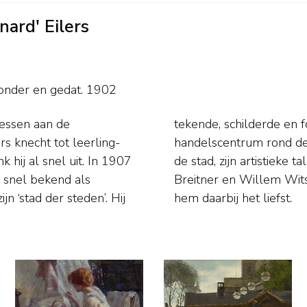
nard' Eilers
sonder en
gedat. 1902
essen aan de
n en het drukke
 knecht tot leerling-
ie op het karakter van
 hij al snel uit. In 1907
voor schilders als George
s snel bekend als
rige dagen’ waren
n ‘stad der steden’. Hij
hem daarbij het liefst.