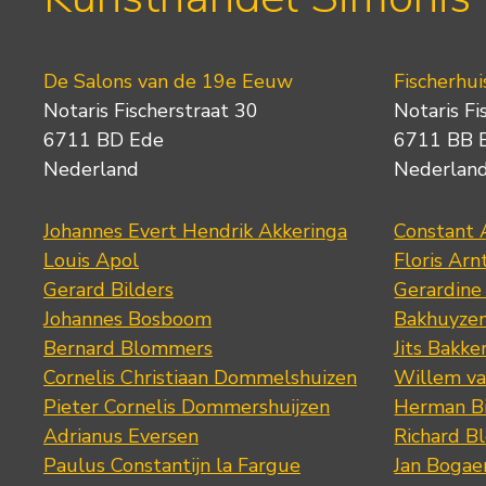
De Salons van de 19e Eeuw
Fischerhui
Notaris Fischerstraat 30
Notaris Fi
6711 BD Ede
6711 BB 
Nederland
Nederlan
Johannes Evert Hendrik Akkeringa
Constant 
Louis Apol
Floris Arn
Gerard Bilders
Gerardine
Johannes Bosboom
Bakhuyze
Bernard Blommers
Jits Bakke
Cornelis Christiaan Dommelshuizen
Willem va
Pieter Cornelis Dommershuijzen
Herman Bi
Adrianus Eversen
Richard B
Paulus Constantijn la Fargue
Jan Bogae