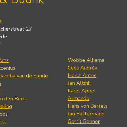
s
scherstraat 27
Ede
d
Wobbe Alkema
Artz
Cees Andréa
tzenius
Horst Antes
 Jacoba van de Sande
Jan Altink
n
Karel Appel
r
Armando
n den Berg
Hans von Bartels
eling
Jan Battermann
loos
Gerrit Benner
rts