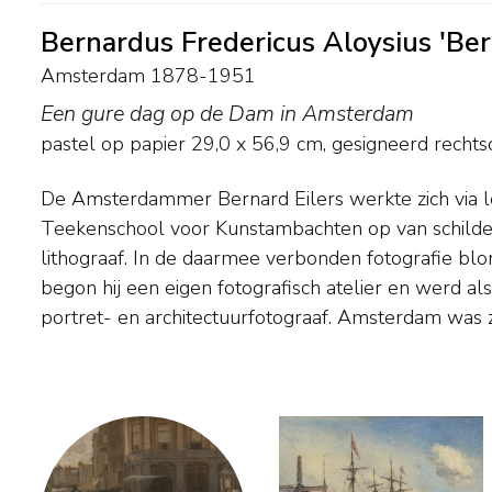
Bernardus Fredericus Aloysius 'Ber
Amsterdam 1878-1951
Een gure dag op de Dam in Amsterdam
pastel op papier
29,0
x
56,9
cm, gesigneerd recht
De Amsterdammer Bernard Eilers werkte zich via l
tekende, schilderde en fotografeerde het liefst de grachte
Teekenschool voor Kunstambachten op van schilders
handelscentrum rond de Dam, gedreven door zijn vis
lithograaf. In de daarmee verbonden fotografie blonk
de stad, zijn artistieke talent en zijn bewondering 
begon hij een eigen fotografisch atelier en werd al
Breitner en Willem Witsen. Winterochtenden en ‘zeu
portret- en architectuurfotograaf. Amsterdam was zij