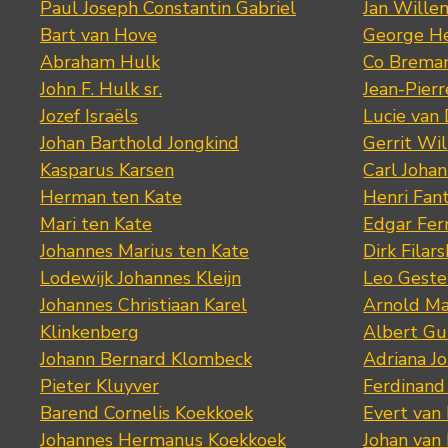
Paul Joseph Constantin Gabriel
Jan Wille
Bart van Hove
George He
Abraham Hulk
Co Brema
John F. Hulk sr.
Jean-Pier
Jozef Israëls
Lucie van 
Johan Barthold Jongkind
Gerrit Wil
Kasparus Karsen
Carl Joha
Herman ten Kate
Henri Fan
Mari ten Kate
Edgar Fer
Johannes Marius ten Kate
Dirk Filars
Lodewijk Johannes Kleijn
Leo Geste
Johannes Christiaan Karel
Arnold Ma
Klinkenberg
Albert Gu
Johann Bernard Klombeck
Adriana J
Pieter Kluyver
Ferdinand
Barend Cornelis Koekkoek
Evert van
Johannes Hermanus Koekkoek
Johan van