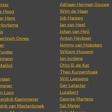
Adriaan Herman Gouwe
ster
Wim de Haan
de Hoog
Job Hansen
der Hem
Jan van Heel
 Hoytema
Johan van Hell
ls
Anton Heyboer
erlingh Onnes
Jemmy van Hoboken
er
Willem Hussem
ruyder
Jan Jordens
ermann
Otto B. de Kat
Maillol
Theo Kurpershoek
s
Will Leewens
riaan
Ger Lataster
meijer
Lucebert
an Looy
George Martens
Hendrik Kaemmerer
Sal Meijer
drik van Mastenbroek