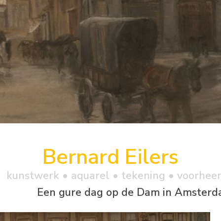
Bernard Eilers
kunstwerk •
aquarel
• tekening • voorhee
Een gure dag op de Dam in Amster