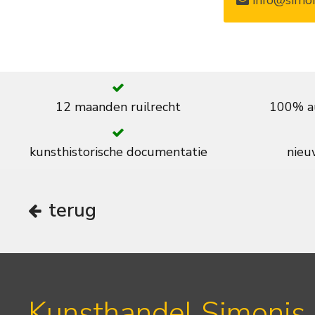
12 maanden ruilrecht
100% au
kunsthistorische documentatie
nieuw
terug
Kunsthandel Simonis