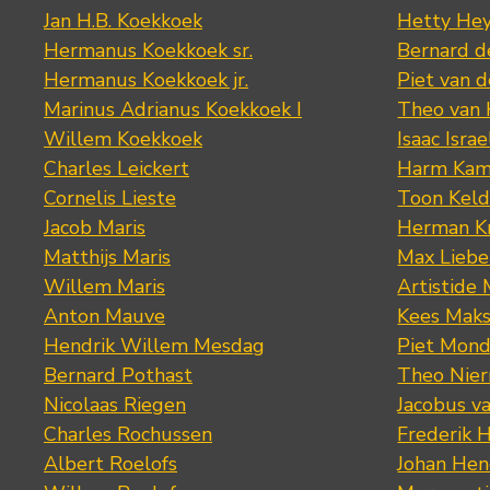
Jan H.B. Koekkoek
Hetty Hey
Hermanus Koekkoek sr.
Bernard 
Hermanus Koekkoek jr.
Piet van 
Marinus Adrianus Koekkoek I
Theo van
Willem Koekkoek
Isaac Israe
Charles Leickert
Harm Kam
Cornelis Lieste
Toon Keld
Jacob Maris
Herman K
Matthijs Maris
Max Lieb
Willem Maris
Artistide 
Anton Mauve
Kees Mak
Hendrik Willem Mesdag
Piet Mond
Bernard Pothast
Theo Nier
Nicolaas Riegen
Jacobus v
Charles Rochussen
Frederik 
Albert Roelofs
Johan Hen