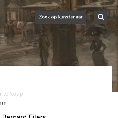
Zoeken
Zoek op kunstenaar
n te koop
dam
Bernard Eilers