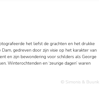
© Simonis & Buunk