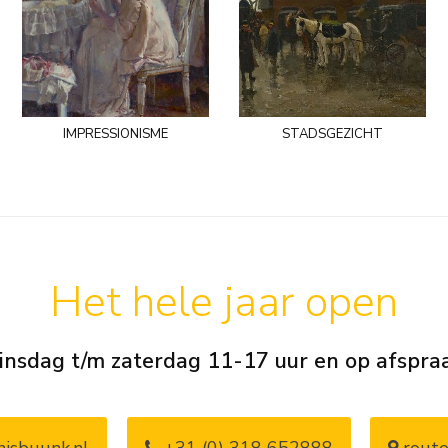
impressionisme
stadsgezicht
Het hele jaar open
insdag t/m zaterdag 11-17 uur en op afspra
isbuunk.nl
+31 (0) 318 652888
route