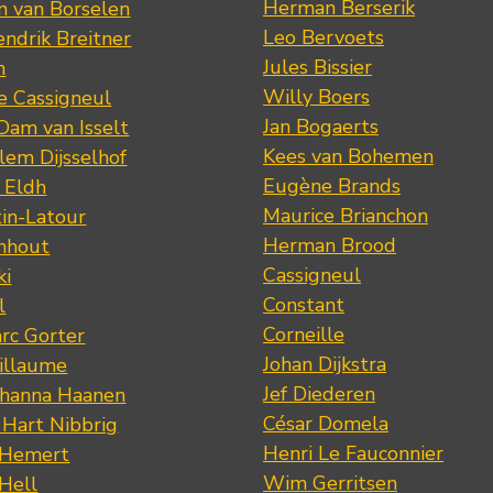
Herman Berserik
m van Borselen
Leo Bervoets
ndrik Breitner
Jules Bissier
n
Willy Boers
re Cassigneul
Jan Bogaerts
Dam van Isselt
Kees van Bohemen
lem Dijsselhof
Eugène Brands
n Eldh
Maurice Brianchon
tin-Latour
Herman Brood
nhout
Cassigneul
ki
Constant
l
Corneille
rc Gorter
Johan Dijkstra
illaume
Jef Diederen
ohanna Haanen
César Domela
 Hart Nibbrig
Henri Le Fauconnier
 Hemert
Wim Gerritsen
 Hell