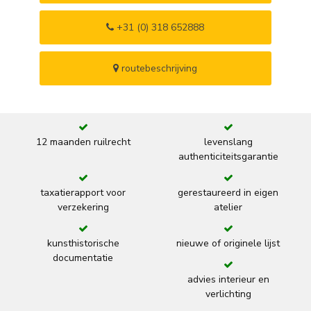
+31 (0) 318 652888
routebeschrijving
12 maanden ruilrecht
levenslang
authenticiteitsgarantie
taxatierapport voor
gerestaureerd in eigen
verzekering
atelier
kunsthistorische
nieuwe of originele lijst
documentatie
advies interieur en
verlichting