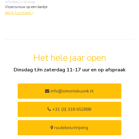
schilderij
• te koop
Vissersvrouw op een bankje
bekijk kunstwerk
Het hele jaar open
Dinsdag t/m zaterdag 11-17 uur en op afspraak
info@simonisbuunk.nl
+31 (0) 318 652888
routebeschrijving