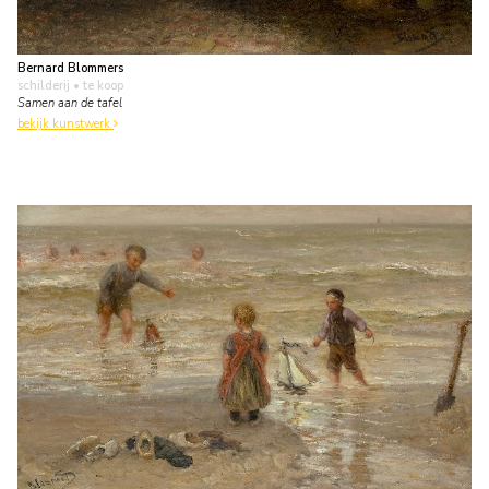
Bernard Blommers
schilderij
• te koop
Samen aan de tafel
bekijk kunstwerk