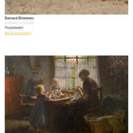
Bernard Blommers
schilderij
• te koop
Pootjebaden
bekijk kunstwerk