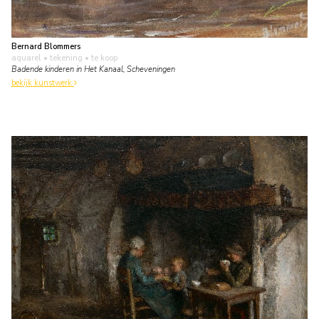
Bernard Blommers
aquarel • tekening
• te koop
Badende kinderen in Het Kanaal, Scheveningen
bekijk kunstwerk