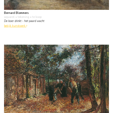
Bernard Blommers
aquarel • tekening
• te koop
De boer drinkt - het paard wacht
bekijk kunstwerk