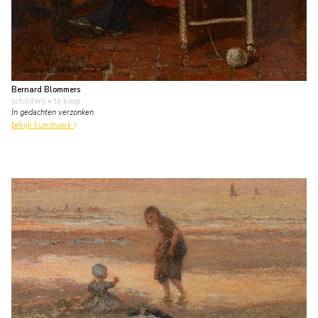
Bernard Blommers
schilderij
• te koop
In gedachten verzonken
bekijk kunstwerk