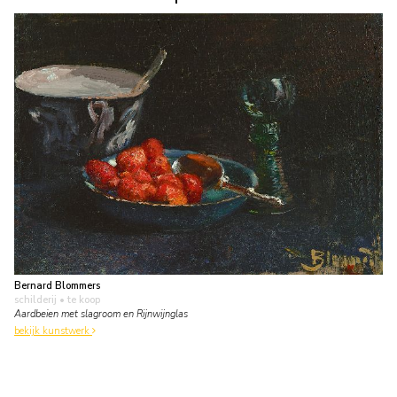
Bernard Blommers
schilderij
• te koop
Aardbeien met slagroom en Rijnwijnglas
bekijk kunstwerk