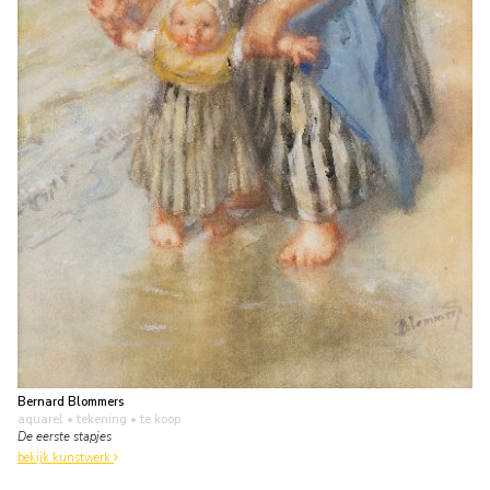
Bernard Blommers
aquarel • tekening
• te koop
De eerste stapjes
bekijk kunstwerk