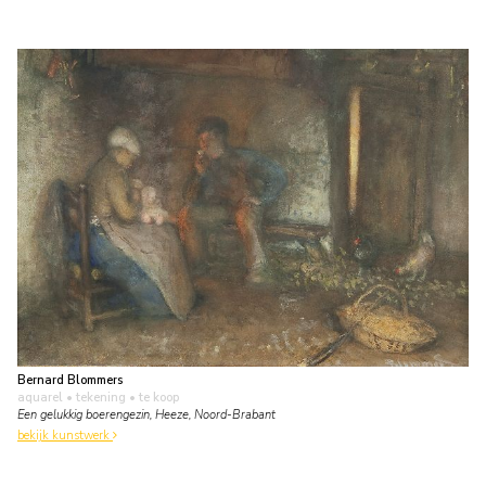
Bernard Blommers
aquarel • tekening
• te koop
Een gelukkig boerengezin, Heeze, Noord-Brabant
bekijk kunstwerk