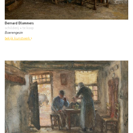
Bernard Blommers
schilderij
• te koop
Boerengezin
bekijk kunstwerk