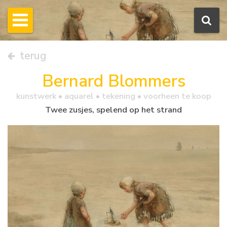
terug
Bernard Blommers
kunstwerk •
aquarel
• tekening • voorheen te koop
Twee zusjes, spelend op het strand