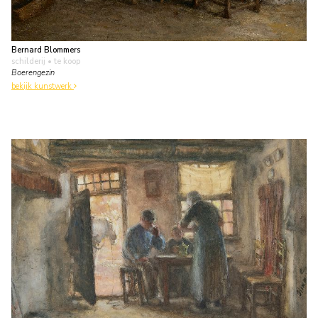
Bernard Blommers
schilderij
• te koop
Boerengezin
bekijk kunstwerk