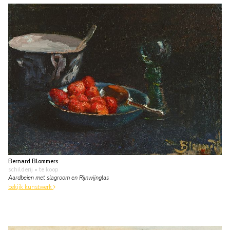
Bernard Blommers
schilderij
• te koop
Aardbeien met slagroom en Rijnwijnglas
bekijk kunstwerk