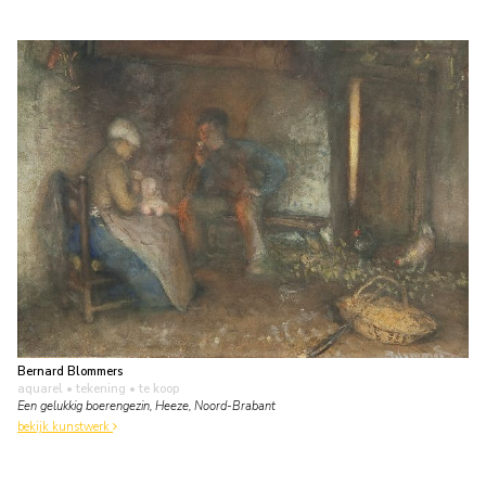
Bernard Blommers
aquarel • tekening
• te koop
Een gelukkig boerengezin, Heeze, Noord-Brabant
bekijk kunstwerk