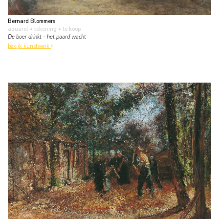
Bernard Blommers
aquarel • tekening
• te koop
De boer drinkt - het paard wacht
bekijk kunstwerk