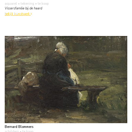
aquarel • tekening
• te koop
Vissersfamilie bij de haard
bekijk kunstwerk
Bernard Blommers
schilderij
• te koop