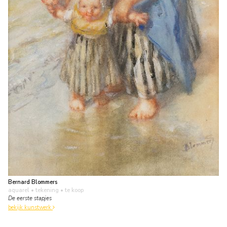
Bernard Blommers
aquarel • tekening
• te koop
De eerste stapjes
bekijk kunstwerk