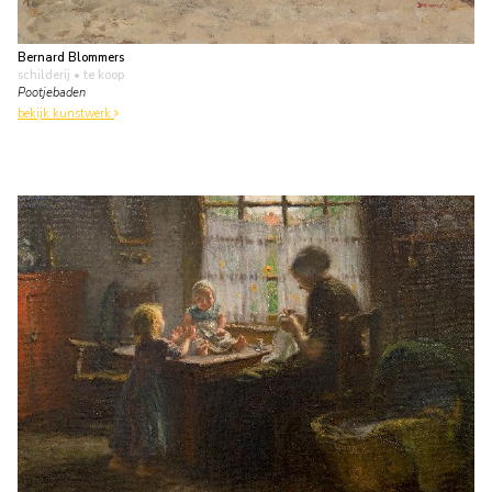
Bernard Blommers
schilderij
• te koop
Pootjebaden
bekijk kunstwerk