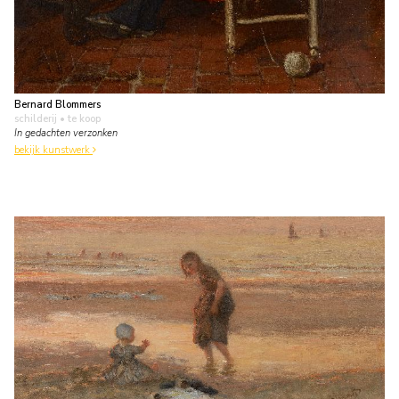
Bernard Blommers
schilderij
• te koop
In gedachten verzonken
bekijk kunstwerk