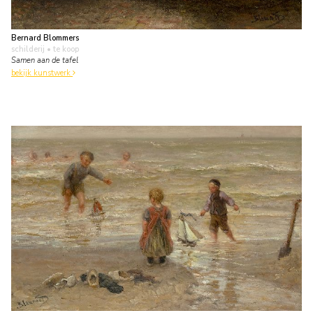
Bernard Blommers
schilderij
• te koop
Samen aan de tafel
bekijk kunstwerk