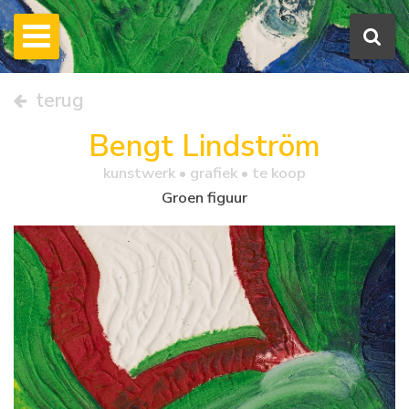
terug
Bengt Lindström
kunstwerk •
grafiek
• te koop
Groen figuur