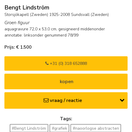
Bengt Lindström
Storsjökapell (Zweden) 1925-2008 Sundsvall (Zweden)
Groen figuur
aquagravure
72,0
x
53,0
cm, gesigneerd middenonder
annotatie: linksonder genummerd 78/99
Prijs: € 1.500
+31 (0) 318 652888
kopen
vraag / reactie
Tags:
#Bengt Lindström
#grafiek
#naoorlogse abstracten