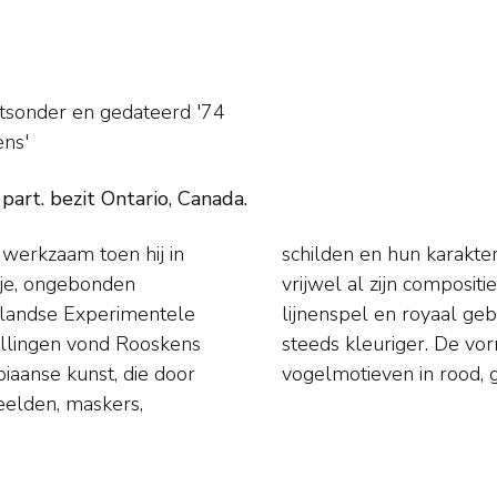
htsonder en
gedateerd '74
ens'
part. bezit Ontario, Canada.
 werkzaam toen hij in
ook terug te vinden in
je, ongebonden
 door een levendig
erlandse Experimentele
worden de composities
tellingen vond Rooskens
warte contouren, en
biaanse kunst, die door
vogelmotieven in rood, 
eelden, maskers,