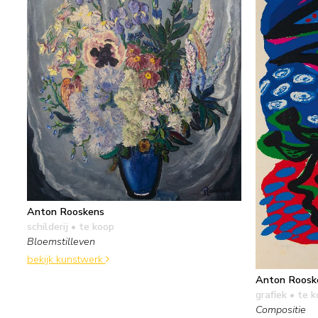
Anton Rooskens
schilderij
• te koop
Bloemstilleven
bekijk kunstwerk
Anton Roosk
grafiek
• te k
Compositie