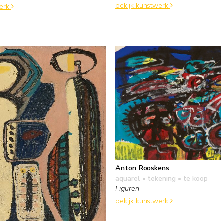
bekijk kunstwerk
werk
Anton Rooskens
aquarel • tekening
• te koop
Figuren
bekijk kunstwerk