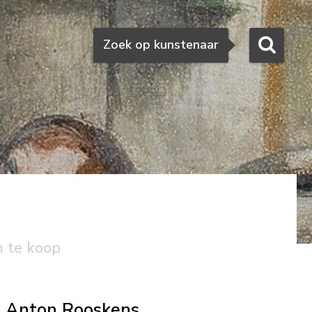
Zoeken
Zoek op kunstenaar
n te koop
Anton Rooskens