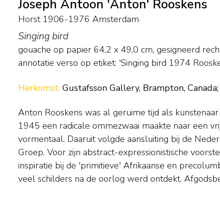
Joseph Antoon 'Anton' Rooskens
Horst 1906-1976 Amsterdam
Singing bird
gouache op papier
64,2
x
49,0
cm, gesigneerd rec
annotatie verso op etiket: 'Singing bird 1974 Roosk
Herkomst:
Gustafsson Gallery, Brampton, Canada; 
Anton Rooskens was al geruime tijd als kunstenaar
schilden en hun karakteristieke versiering zijn dan 
1945 een radicale ommezwaai maakte naar een vri
vrijwel al zijn composities uit de jaren 40 en 50, beheerst
vormentaal. Daaruit volgde aansluiting bij de Ned
lijnenspel en royaal gebruik van zwart. Na 1965 
Groep. Voor zijn abstract-expressionistische voors
steeds kleuriger. De vormen hebben vaak z
inspiratie bij de 'primitieve' Afrikaanse en precolum
veel schilders na de oorlog werd ontdekt. Afgodsb