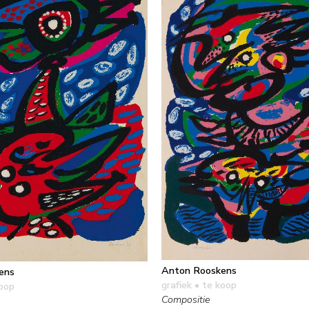
Anton Rooskens
ens
grafiek
• te koop
oop
Compositie