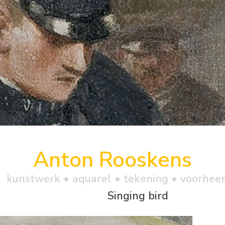
Anton Rooskens
kunstwerk •
aquarel
• tekening • voorhee
Singing bird