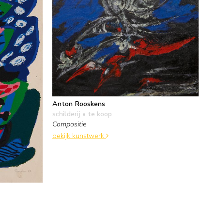
Anton Rooskens
schilderij
• te koop
Compositie
bekijk kunstwerk