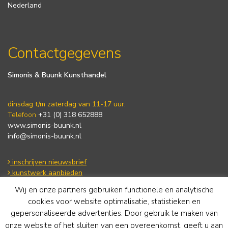
Nederland
Contactgegevens
Simonis & Buunk Kunsthandel
dinsdag t/m zaterdag van 11-17 uur.
Telefoon
+31 (0) 318 652888
www.simonis-buunk.nl
info@simonis-buunk.nl
inschrijven nieuwsbrief
kunstwerk aanbieden
Wij en onze partners gebruiken functionele en analytische
cookies voor website optimalisatie, statistieken en
Algemene voorwaarden
gepersonaliseerde advertenties. Door gebruik te maken van
Privacy statement
onze website of het sluiten van een overeenkomst, geeft u aan
Cookie Policy