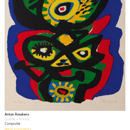
Anton Rooskens
grafiek
• te koop
Compositie
bekijk kunstwerk