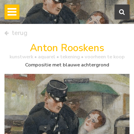
terug
Anton Rooskens
kunstwerk •
aquarel
• tekening • voorheen te koop
Compositie met blauwe achtergrond