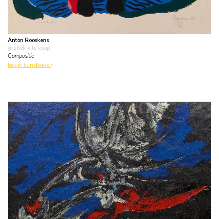
Anton Rooskens
grafiek
• te koop
Compositie
bekijk kunstwerk