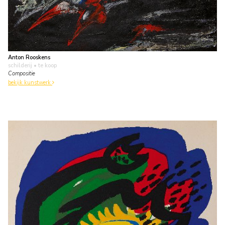
Anton Rooskens
schilderij
• te koop
Compositie
bekijk kunstwerk