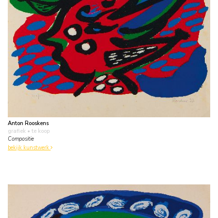
Anton Rooskens
grafiek
• te koop
Compositie
bekijk kunstwerk