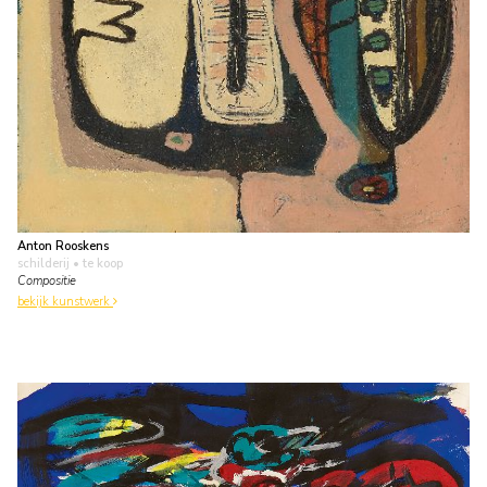
Anton Rooskens
schilderij
• te koop
Compositie
bekijk kunstwerk