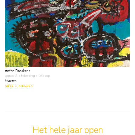
Anton Rooskens
aquarel • tekening
• te koop
Figuren
bekijk kunstwerk
Het hele jaar open