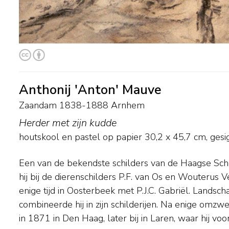
Anthonij 'Anton' Mauve
Zaandam 1838-1888 Arnhem
Herder met zijn kudde
houtskool en pastel op papier
30,2
x
45,7
cm, gesi
Een van de bekendste schilders van de Haagse Scho
met wollige schapenkuddes vervloeiend in de zil
hij bij de dierenschilders P.F. van Os en Wouterus 
landschap. Een van zijn meest geliefde plekjes wa
enige tijd in Oosterbeek met P.J.C. Gabriël. Landsch
gelegen Mauvezand. De meeste belangrijke musea in Neder
combineerde hij in zijn schilderijen. Na enige omzwe
in 1871 in Den Haag, later bij in Laren, waar hij voo