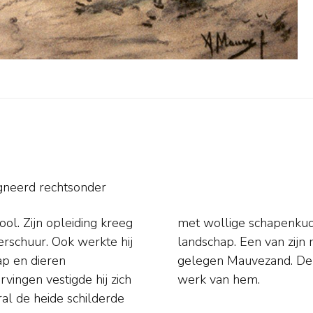
gneerd rechtsonder
ol. Zijn opleiding kreeg
vergrijze tonen van het
Verschuur. Ook werkte hij
s het even buiten Laren
ap en dieren
land bezitten
rvingen vestigde hij zich
werk van hem.
ral de heide schilderde