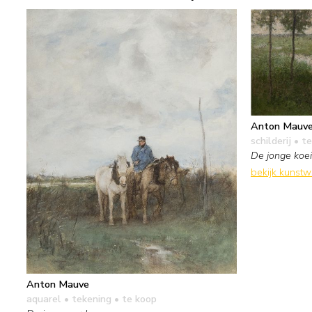
Anton Mauv
schilderij
• te
De jonge koe
bekijk kunst
Anton Mauve
aquarel • tekening
• te koop