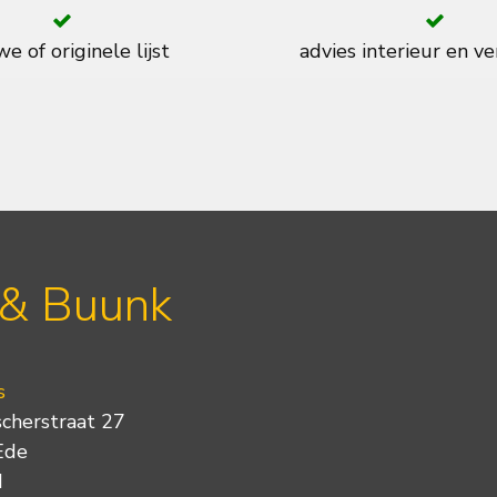
e of originele lijst
advies interieur en ve
 & Buunk
s
scherstraat 27
Ede
d