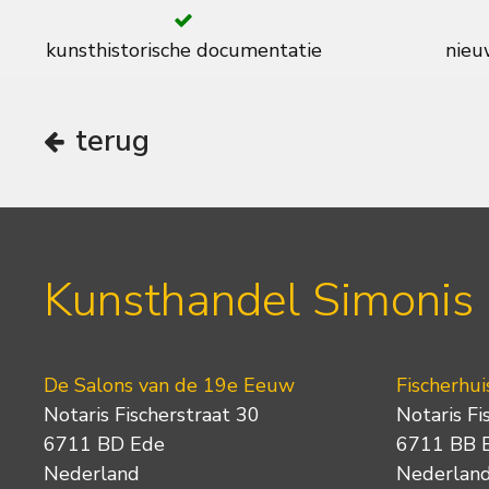
kunsthistorische documentatie
nieuw
terug
Kunsthandel Simonis
De Salons van de 19e Eeuw
Fischerhui
Notaris Fischerstraat 30
Notaris Fi
6711 BD Ede
6711 BB 
Nederland
Nederlan