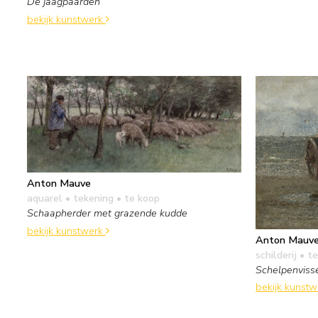
De jaagpaarden
bekijk kunstwerk
Anton Mauve
aquarel • tekening
• te koop
Schaapherder met grazende kudde
bekijk kunstwerk
Anton Mauv
schilderij
• te
Schelpenvisse
bekijk kunst