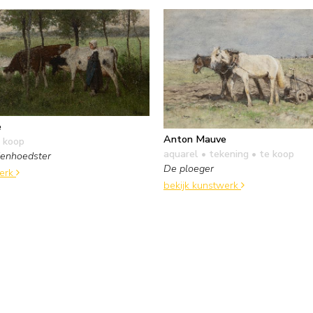
e
Anton Mauve
 koop
aquarel • tekening
• te koop
ienhoedster
De ploeger
werk
bekijk kunstwerk