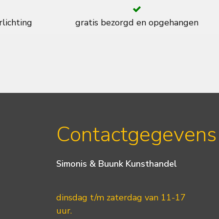
rlichting
gratis bezorgd en opgehangen
Contactgegevens
Simonis & Buunk Kunsthandel
dinsdag t/m zaterdag van 11-17
uur.