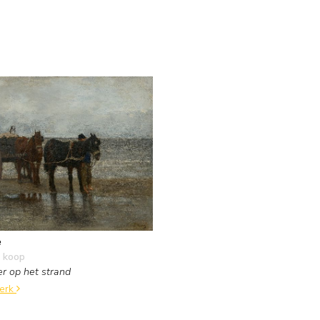
e
 koop
r op het strand
werk