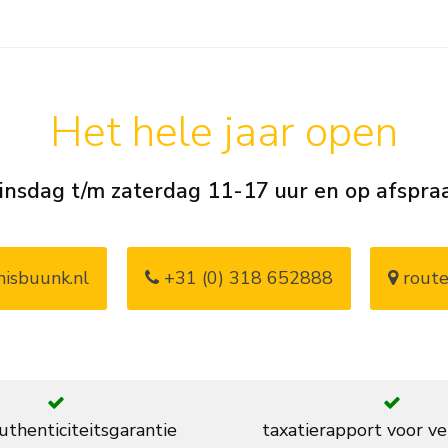
Het hele jaar open
insdag t/m zaterdag 11-17 uur en op afspra
isbuunk.nl
+31 (0) 318 652888
route
thenticiteitsgarantie
taxatierapport voor ve