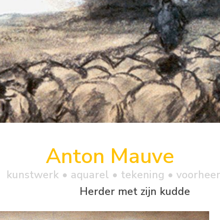
Anton Mauve
kunstwerk •
aquarel
• tekening • voorhee
Herder met zijn kudde