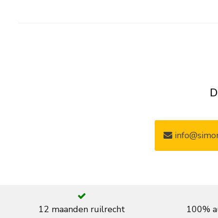
D
info@simon
12 maanden ruilrecht
100% au