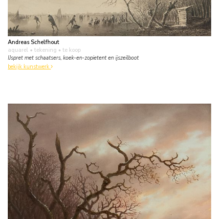
Andreas Schelfhout
aquarel • tekening
• te koop
IJspret met schaatsers, koek-en-zopietent en ijszeilboot
bekijk kunstwerk