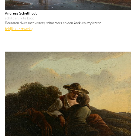
Andreas Schelfhout
schilderij
• te koop
Bevroren rivier met vissers, schaatsers en een koek-en-zopietent
bekijk kunstwerk