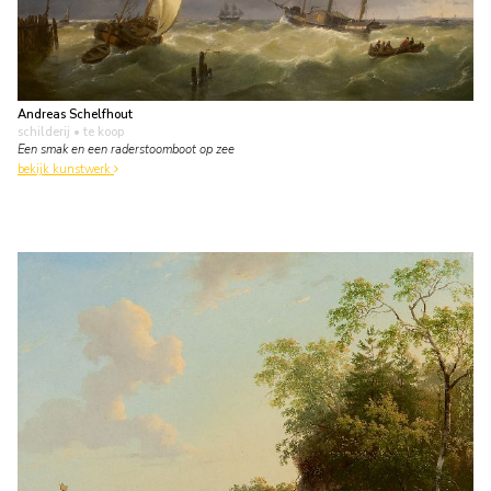
Andreas Schelfhout
schilderij
• te koop
Een smak en een raderstoomboot op zee
bekijk kunstwerk