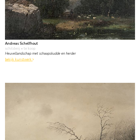
Andreas Schelfhout
schilderij
• te koop
Heuvellandschap met schaapskudde en herder
bekijk kunstwerk