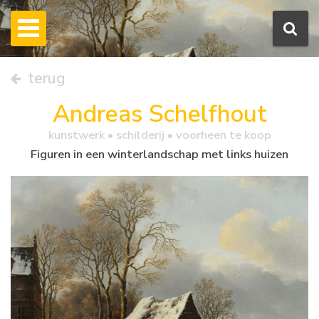
terug
Andreas Schelfhout
kunstwerk •
schilderij
• voorheen te koop
Figuren in een winterlandschap met links huizen