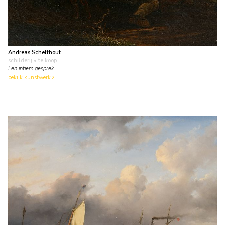
Andreas Schelfhout
schilderij
• te koop
Een intiem gesprek
bekijk kunstwerk