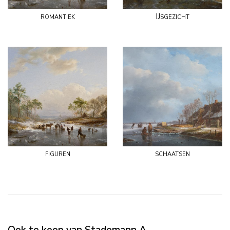
romantiek
IJsgezicht
figuren
schaatsen
Ook te koop van Stademann A.