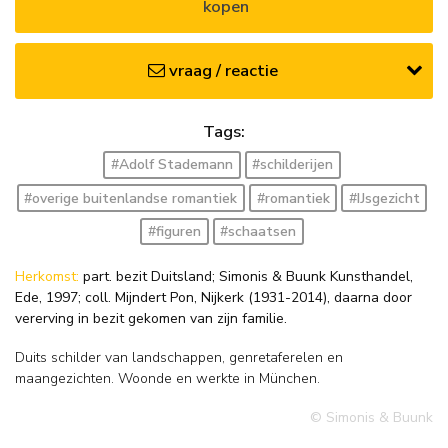
kopen
vraag / reactie
Tags:
#Adolf Stademann
#schilderijen
#overige buitenlandse romantiek
#romantiek
#IJsgezicht
#figuren
#schaatsen
Herkomst:
part. bezit Duitsland; Simonis & Buunk Kunsthandel,
Ede, 1997; coll. Mijndert Pon, Nijkerk (1931-2014), daarna door
vererving in bezit gekomen van zijn familie.
Duits schilder van landschappen, genretaferelen en
maangezichten. Woonde en werkte in München.
© Simonis & Buunk