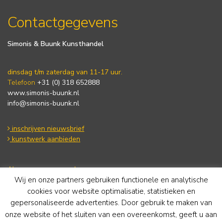
Contactgegevens
Simonis & Buunk Kunsthandel
dinsdag t/m zaterdag van 11-17 uur.
Telefoon
+31 (0) 318 652888
www.simonis-buunk.nl
info@simonis-buunk.nl
inschrijven nieuwsbrief
kunstwerk aanbieden
Algemene voorwaarden
Wij en onze partners gebruiken functionele en analytische
Privacy statement
Cookie Policy
cookies voor website optimalisatie, statistieken en
Disclaimer
gepersonaliseerde advertenties. Door gebruik te maken van
onze website of het sluiten van een overeenkomst, geeft u aan