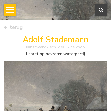
terug
Adolf Stademann
kunstwerk •
schilderij
• te koop
IJspret op bevroren waterpartij