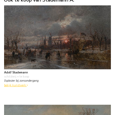
Adolf Stademann
schilderij
• te koop
IJsplezier bij zonsondergang
bekijk kunstwerk