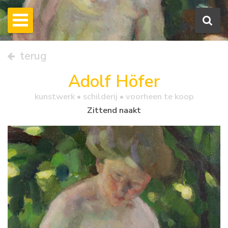
terug
Adolf Höfer
kunstwerk •
schilderij
• voorheen te koop
Zittend naakt