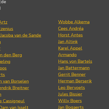
Ede
d
Wobbe Alkema
Artz
Cees Andréa
tzenius
Horst Antes
 Jacoba van de Sande
Jan Altink
n
Karel Appel
r
Armando
n den Berg
Hans von Bartels
eling
Jan Battermann
loos
Gerrit Benner
rts
Herman Berserik
m van Borselen
Leo Bervoets
ndrik Breitner
Jules Bissier
n
Willy Boers
re Cassigneul
Jan Bogaerts
Dam van Isselt