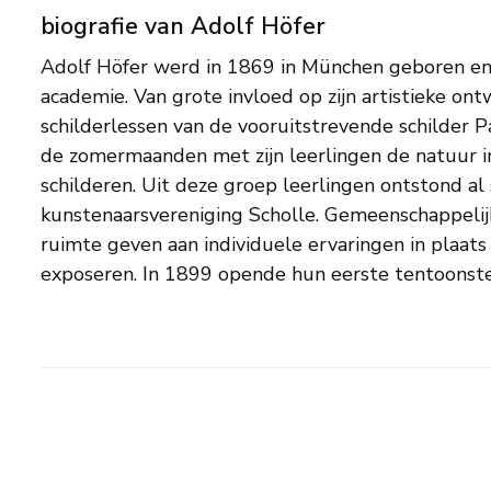
biografie van Adolf Höfer
Adolf Höfer werd in 1869 in München geboren en
Höfer was intussen ook illustrator geworden bij het
academie. Van grote invloed op zijn artistieke on
en ontwierp reklamedrukwerk. In 1906 keerde 
schilderlessen van de vooruitstrevende schilder P
schilderkunst. Zijn mooiste werk stamt
de zomermaanden met zijn leerlingen de natuur i
impressionistische tuin- en parkgezichten, vrouwe
schilderen. Uit deze groep leerlingen ontstond al
natuur, geschilderd met een breed penseel en een kleurrijk 
kunstenaarsvereniging Scholle. Gemeenschappelij
1914 nam hij dienst in het leger en kwam alles ten ein
ruimte geven aan individuele ervaringen in plaats 
exposeren. In 1899 opende hun eerste tentoonstel