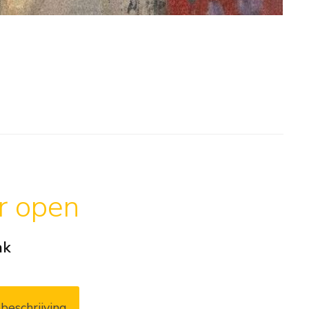
ar open
ak
beschrijving