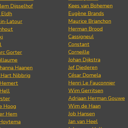
Kees van Bohemen
lem Dijsselhof
Eugène Brands
n Eldh
Maurice Brianchon
tin-Latour
Herman Brood
nhout
Cassigneul
ki
Constant
l
Corneille
rc Gorter
Johan Dijkstra
illaume
Jef Diederen
ohanna Haanen
César Domela
 Hart Nibbrig
Henri Le Fauconnier
 Hemert
Wim Gerritsen
 Hell
Adriaan Herman Gouwe
ster
Wim de Haan
de Hoog
Job Hansen
der Hem
Jan van Heel
 Hoytema