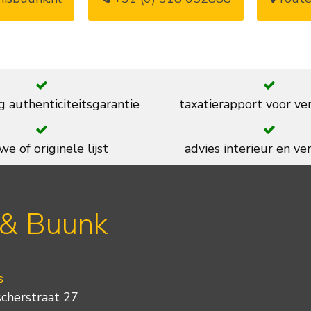
g authenticiteitsgarantie
taxatierapport voor ve
we of originele lijst
advies interieur en ver
 & Buunk
s
scherstraat 27