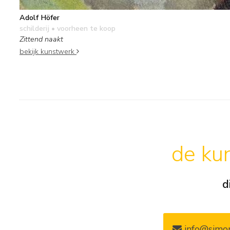
Adolf Höfer
schilderij
• voorheen te koop
Zittend naakt
bekijk kunstwerk
de kun
d
info@simon