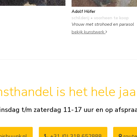
Adolf Höfer
schilderij
• voorheen te koop
Vrouw met strohoed en parasol
bekijk kunstwerk
sthandel is het hele ja
insdag t/m zaterdag 11-17 uur en op afspra
isbuunk.nl
+31 (0) 318 652888
route