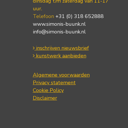
dinsdag t/m zaterdag van 11-17
uur.
Telefoon
+31 (0) 318 652888
www.simonis-buunk.nl
info@simonis-buunk.nl
inschrijven nieuwsbrief
kunstwerk aanbieden
Algemene voorwaarden
Privacy statement
Cookie Policy
Disclaimer