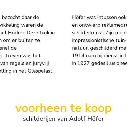
 bezocht daar de
 weekblad 'Jugend'
twikkeling waren de
hij terug naar de
aul Höcker. Deze trok in
 uit deze periode:
n om er buiten te
n en naakten in de
 snel de
palet. In
k streven was het
de, waarna hij zich
van regels en juryvrij
in 1927 gedesillusione
ling in het Glaspalast.
voorheen te koop
schilderijen van Adolf Höfer