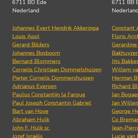
6711 BD Ede
6711 BB 
Nederland
Nederlan
Johannes Evert Hendrik Akkeringa
Constant 
Louis Apol
Floris Arn
Gerard Bilders
Gerardine
Johannes Bosboom
Bakhuyze
Bernard Blommers
Jits Bakke
Cornelis Christiaan Dommelshuizen
Willem va
Pieter Cornelis Dommershuijzen
Herman Bi
Adrianus Eversen
Richard B
Paulus Constantijn la Fargue
Jan Bogae
Paul Joseph Constantin Gabriel
Jan Wille
Bart van Hove
George He
Abraham Hulk
Co Brema
John F. Hulk sr.
Jean-Pier
Jozef Israëls
Lucie van 