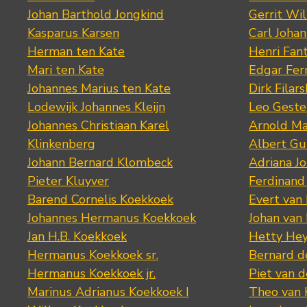
Johan Barthold Jongkind
Gerrit Wil
Kasparus Karsen
Carl Joha
Herman ten Kate
Henri Fan
Mari ten Kate
Edgar Fer
Johannes Marius ten Kate
Dirk Filars
Lodewijk Johannes Kleijn
Leo Geste
Johannes Christiaan Karel
Arnold Ma
Klinkenberg
Albert Gu
Johann Bernard Klombeck
Adriana J
Pieter Kluyver
Ferdinand
Barend Cornelis Koekkoek
Evert van
Johannes Hermanus Koekkoek
Johan van
Jan H.B. Koekkoek
Hetty Hey
Hermanus Koekkoek sr.
Bernard 
Hermanus Koekkoek jr.
Piet van 
Marinus Adrianus Koekkoek I
Theo van