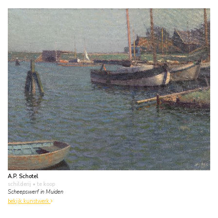
A.P. Schotel
schilderij
• te koop
Scheepswerf in Muiden
bekijk kunstwerk