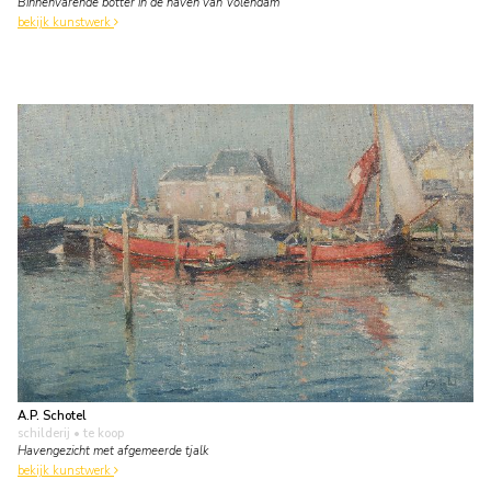
Binnenvarende botter in de haven van Volendam
bekijk kunstwerk
A.P. Schotel
schilderij
• te koop
Havengezicht met afgemeerde tjalk
bekijk kunstwerk