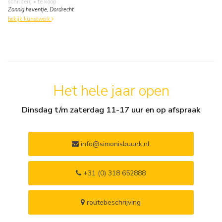
schilderij
• te koop
Zonnig haventje, Dordrecht
bekijk kunstwerk
Het hele jaar open
Dinsdag t/m zaterdag 11-17 uur en op afspraak
info@simonisbuunk.nl
+31 (0) 318 652888
routebeschrijving