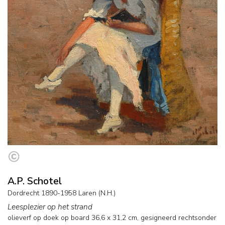
A.P. Schotel
Dordrecht 1890-1958 Laren (N.H.)
Leesplezier op het strand
olieverf op doek op board
36,6
x
31,2
cm, gesigneerd rechtsonder