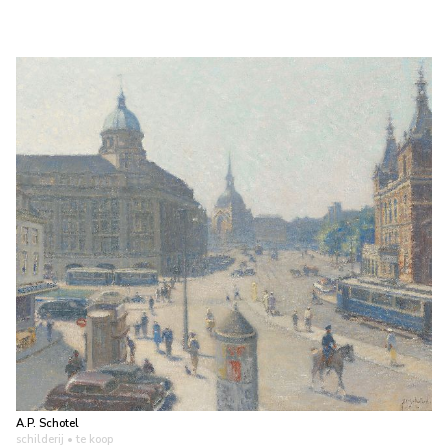
A.P. Schotel
schilderij
• te koop