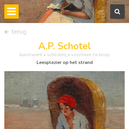
terug
A.P. Schotel
kunstwerk •
schilderij
• voorheen te koop
Leesplezier op het strand