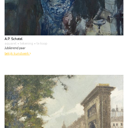
A.P. Schotel
aquarel • tekening
• te koop
Jubilerend paar
bekijk kunstwerk