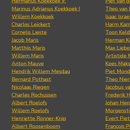
Hermanus Koekkoek jr.
Piet van 
Marinus Adrianus Koekkoek I
Theo van
Willem Koekkoek
Isaac Israe
Charles Leickert
Harm Kam
Cornelis Lieste
Toon Keld
Jacob Maris
Herman K
Matthijs Maris
Max Lieb
Willem Maris
Artistide 
Anton Mauve
Kees Mak
Hendrik Willem Mesdag
Piet Mond
Bernard Pothast
Theo Nier
Nicolaas Riegen
Jacobus v
Charles Rochussen
Frederik 
Albert Roelofs
Johan Hen
Willem Roelofs
Morgenst
Henriette Ronner-Knip
Evert Piet
Albert Roosenboom
François 