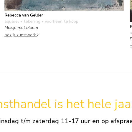
Rebecca van Gelder
aquarel • tekening
• voorheen te koop
R
Meisje met bloem
a
bekijk kunstwerk
D
b
sthandel is het hele ja
insdag t/m zaterdag 11-17 uur en op afspra