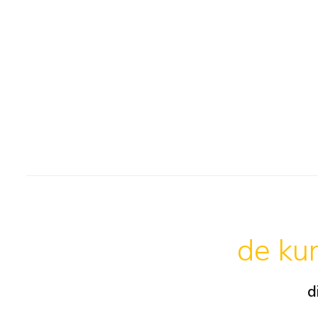
de kun
d