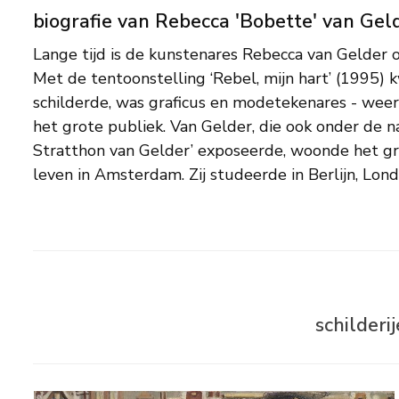
biografie van Rebecca 'Bobette' van Gel
Lange tijd is de kunstenares Rebecca van Gelder 
Aanvankelijk verdiende zij haar inkomen met 
Met de tentoonstelling ‘Rebel, mijn hart’ (1995) 
illustraties, later maakte ze vrij werk, dat ze rege
schilderde, was graficus en modetekenares - wee
de tentoonstellingen van ‘De Onafhankelijken’. Po
het grote publiek. Van Gelder, die ook onder de n
figuurstukken vormen het leeuwendeel van
Stratthon van Gelder’ exposeerde, woonde het gr
leven in Amsterdam. Zij studeerde in Berlijn, Lond
schilderi