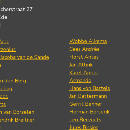
s
scherstraat 27
Ede
d
Wobbe Alkema
Artz
Cees Andréa
tzenius
Horst Antes
 Jacoba van de Sande
Jan Altink
n
Karel Appel
r
Armando
n den Berg
Hans von Bartels
eling
Jan Battermann
loos
Gerrit Benner
rts
Herman Berserik
m van Borselen
Leo Bervoets
ndrik Breitner
Jules Bissier
n