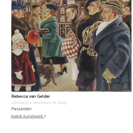
Rebecca van Gelder
schilderij
• voorheen te koop
Passanten
bekijk kunstwerk