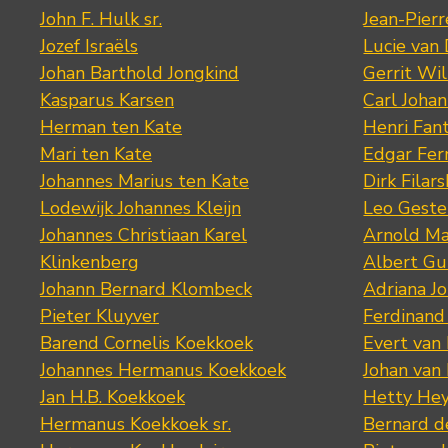
John F. Hulk sr.
Jean-Pier
Jozef Israëls
Lucie van 
Johan Barthold Jongkind
Gerrit Wil
Kasparus Karsen
Carl Joha
Herman ten Kate
Henri Fan
Mari ten Kate
Edgar Fer
Johannes Marius ten Kate
Dirk Filars
Lodewijk Johannes Kleijn
Leo Geste
Johannes Christiaan Karel
Arnold Ma
Klinkenberg
Albert Gu
Johann Bernard Klombeck
Adriana J
Pieter Kluyver
Ferdinand
Barend Cornelis Koekkoek
Evert van
Johannes Hermanus Koekkoek
Johan van
Jan H.B. Koekkoek
Hetty Hey
Hermanus Koekkoek sr.
Bernard 