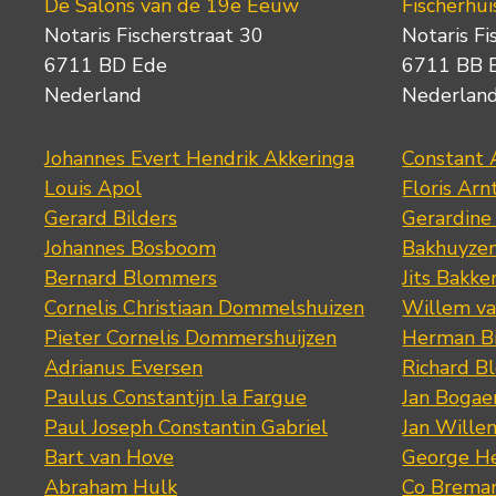
De Salons van de 19e Eeuw
Fischerhui
Notaris Fischerstraat 30
Notaris Fi
6711 BD Ede
6711 BB 
Nederland
Nederlan
Johannes Evert Hendrik Akkeringa
Constant 
Louis Apol
Floris Arn
Gerard Bilders
Gerardine
Johannes Bosboom
Bakhuyze
Bernard Blommers
Jits Bakke
Cornelis Christiaan Dommelshuizen
Willem va
Pieter Cornelis Dommershuijzen
Herman Bi
Adrianus Eversen
Richard B
Paulus Constantijn la Fargue
Jan Bogae
Paul Joseph Constantin Gabriel
Jan Wille
Bart van Hove
George He
Abraham Hulk
Co Brema