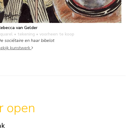
ebecca van Gelder
quarel • tekening
• voorheen te koop
e sociétaire en haar bibelot
ekijk kunstwerk
ar open
ak