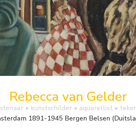
Rebecca van Gelder
stenaar • kunstschilder • aquarellist • teke
sterdam 1891-1945 Bergen Belsen (Duitsla