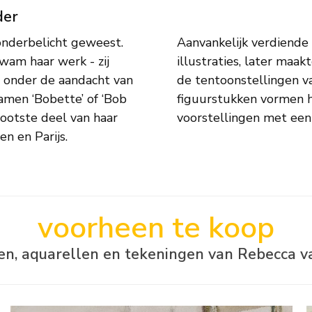
der
onderbelicht geweest.
het maken van mode-
kwam haar werk - zij
lmatig exposeerde op
r onder de aandacht van
rtretten, stillevens en
amen ‘Bobette’ of ‘Bob
 haar oeuvre, vaak
ootste deel van haar
voorstellingen met een s
en en Parijs.
voorheen te koop
jen, aquarellen en tekeningen van Rebecca 