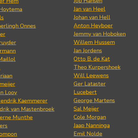
Job Hansen
der Hem
Jan van Heel
 Hoytema
Johan van Hell
ls
Anton Heyboer
erlingh Onnes
Jemmy van Hoboken
er
Willem Hussem
ruyder
Jan Jordens
ermann
Otto B. de Kat
Maillol
Theo Kurpershoek
s
Will Leewens
riaan
Ger Lataster
meijer
Lucebert
an Looy
George Martens
Hendrik Kaemmerer
Sal Meijer
drik van Mastenbroek
Cole Morgan
jerne Munthe
Jaap Nanninga
ers
Emil Nolde
Pompon