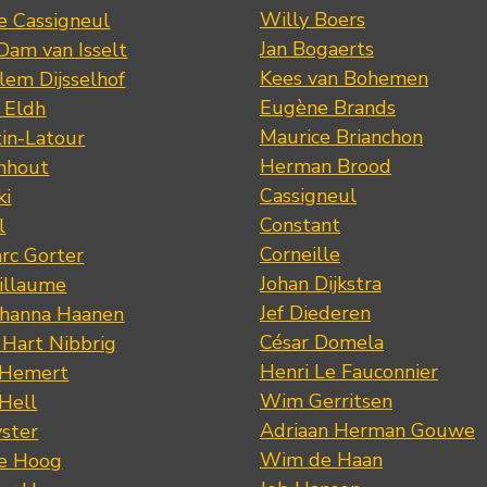
Willy Boers
re Cassigneul
Jan Bogaerts
Dam van Isselt
Kees van Bohemen
lem Dijsselhof
Eugène Brands
n Eldh
Maurice Brianchon
tin-Latour
Herman Brood
nhout
Cassigneul
ki
Constant
l
Corneille
rc Gorter
Johan Dijkstra
illaume
Jef Diederen
ohanna Haanen
César Domela
 Hart Nibbrig
Henri Le Fauconnier
 Hemert
Wim Gerritsen
 Hell
Adriaan Herman Gouwe
ster
Wim de Haan
de Hoog