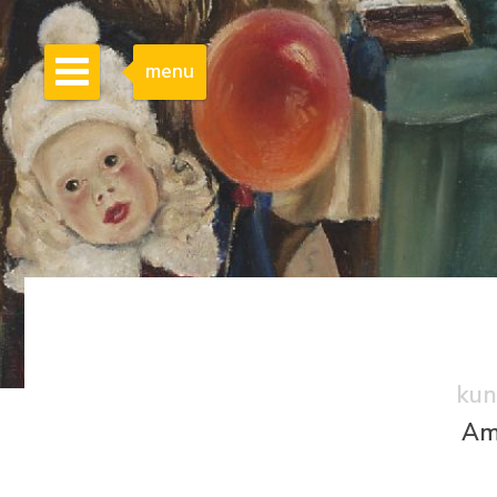
menu
kun
Am