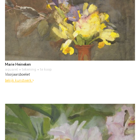
Marie Heineken
aquarel • tekening
• te koop
Voorjaarsboeket
bekijk kunstwerk