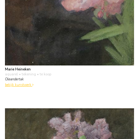
Marie Heineken
aquarel • tekening
• te koop
Oleandertak
bekijk kunstwerk