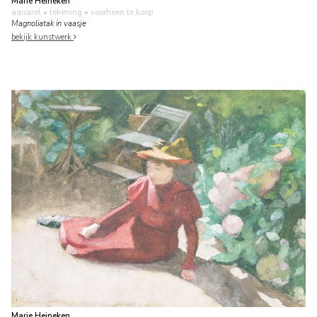
Marie Heineken
aquarel • tekening
• voorheen te koop
Magnoliatak in vaasje
bekijk kunstwerk
Marie Heineken