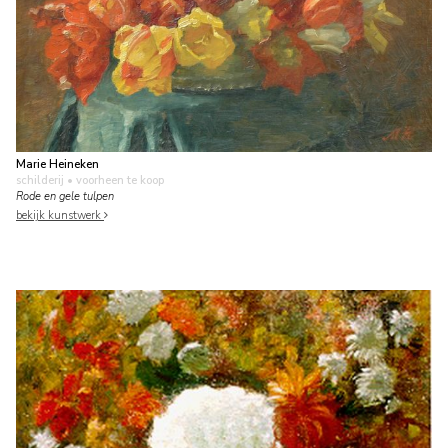
Marie Heineken
schilderij
• voorheen te koop
Rode en gele tulpen
bekijk kunstwerk