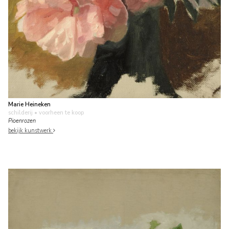
Marie Heineken
schilderij
• voorheen te koop
Pioenrozen
bekijk kunstwerk