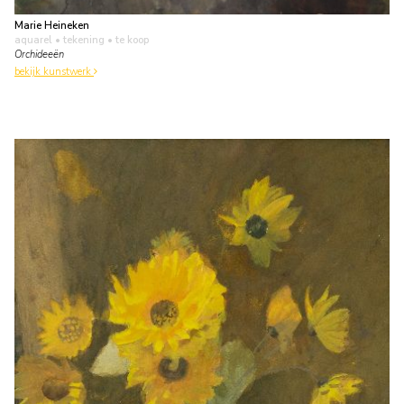
Marie Heineken
aquarel • tekening
• te koop
Orchideeën
bekijk kunstwerk