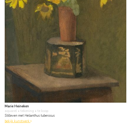
Marie Heineken
aquarel • tekening
• te koop
Stilleven met Helianthus tuberosus
bekijk kunstwerk