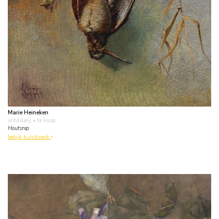
Marie Heineken
schilderij
• te koop
Houtsnip
bekijk kunstwerk