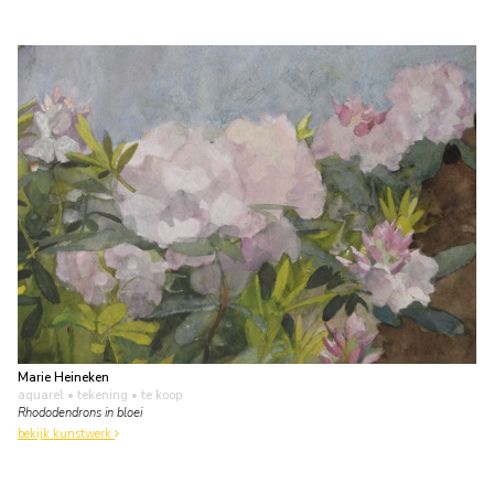
Marie Heineken
aquarel • tekening
• te koop
Rhododendrons in bloei
bekijk kunstwerk