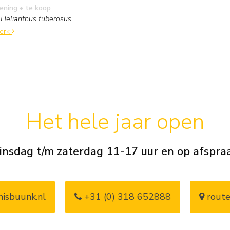
kening
• te koop
 Helianthus tuberosus
werk
Het hele jaar open
insdag t/m zaterdag 11-17 uur en op afspra
isbuunk.nl
+31 (0) 318 652888
route