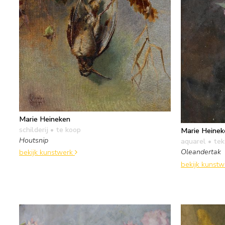
Marie Heineken
schilderij
• te koop
Marie Heinek
Houtsnip
aquarel • te
Oleandertak
bekijk kunstwerk
bekijk kunst