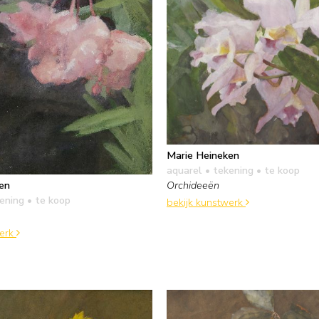
Marie Heineken
aquarel • tekening
• te koop
Orchideeën
en
kening
• te koop
bekijk kunstwerk
werk