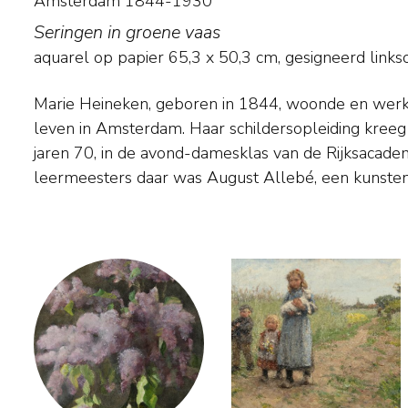
Amsterdam 1844-1930
Seringen in groene vaas
aquarel op papier
65,3
x
50,3
cm, gesigneerd links
Marie Heineken, geboren in 1844, woonde en werkt
leerlingen actief hielp om zich te ontwikkelen als ze
leven in Amsterdam. Haar schildersopleiding kreeg z
Haar oeuvre omvat vooral in vrij-impressionistisc
jaren 70, in de avond-damesklas van de Rijksacade
leermeesters daar was August Allebé, een kunstena