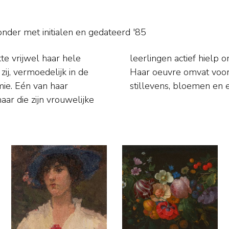
onder met initialen en
gedateerd '85
e vrijwel haar hele
lfstandig kunstenaar.
ij, vermoedelijk in de
he stijl geschilderde
mie. Eén van haar
stillevens, bloemen en e
ar die zijn vrouwelijke