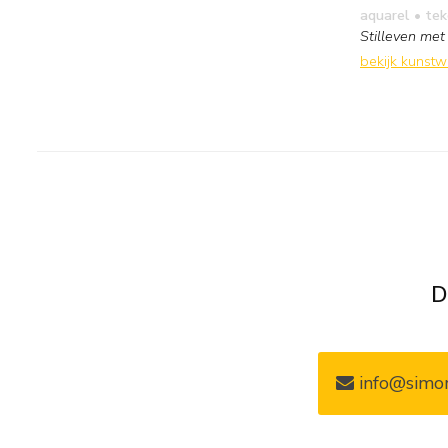
aquarel • te
Stilleven met
bekijk kunst
D
info@simon