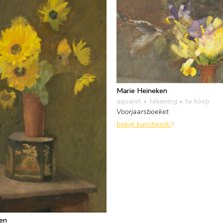
Marie Heineken
aquarel • tekening
• te koop
Voorjaarsboeket
bekijk kunstwerk
en