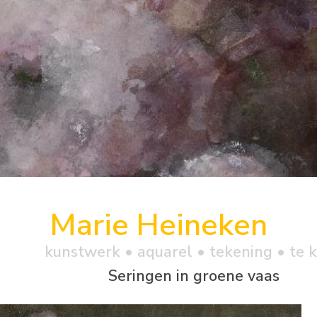
Marie Heineken
kunstwerk •
aquarel
• tekening • te 
Seringen in groene vaas