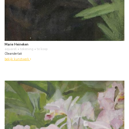
Marie Heineken
aquarel • tekening
• te koop
Oleandertak
bekijk kunstwerk