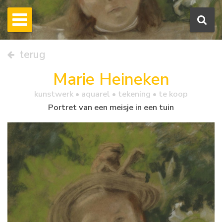
terug
Marie Heineken
kunstwerk •
aquarel
• tekening • te koop
Portret van een meisje in een tuin