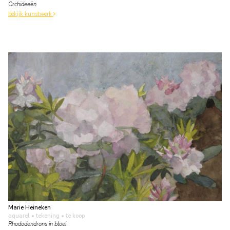
Orchideeën
bekijk kunstwerk
Marie Heineken
aquarel • tekening
• te koop
Rhododendrons in bloei