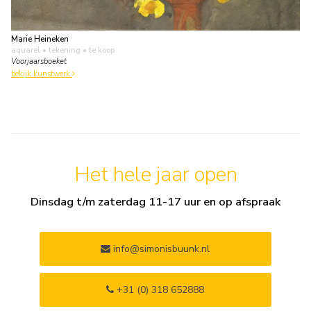
Marie Heineken
aquarel • tekening
• te koop
Voorjaarsboeket
bekijk kunstwerk
Het hele jaar open
Dinsdag t/m zaterdag 11-17 uur en op afspraak
info@simonisbuunk.nl
+31 (0) 318 652888