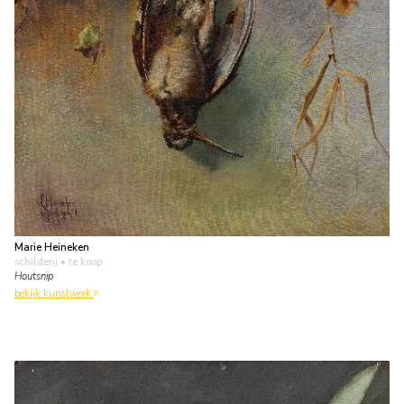
Marie Heineken
schilderij
• te koop
Houtsnip
bekijk kunstwerk