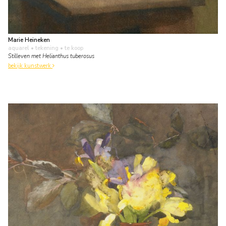
Marie Heineken
aquarel • tekening
• te koop
Stilleven met Helianthus tuberosus
bekijk kunstwerk