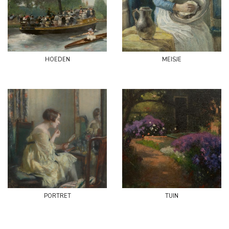
hoeden
meisje
portret
tuin