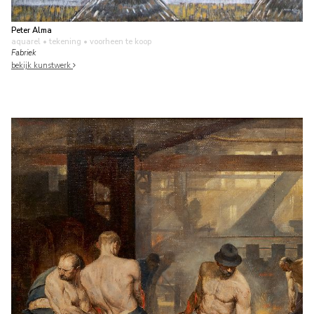
Peter Alma
aquarel • tekening
• voorheen te koop
Fabriek
bekijk kunstwerk