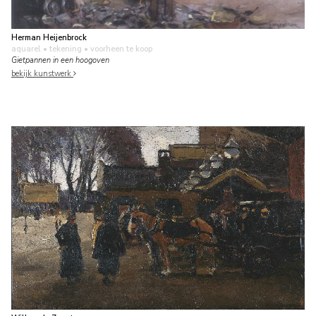
Herman Heijenbrock
aquarel • tekening
• voorheen te koop
Gietpannen in een hoogoven
bekijk kunstwerk