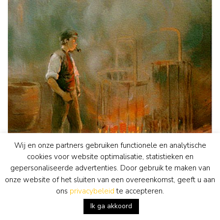
Wij en onze partners gebruiken functionele en analytische
cookies voor website optimalisatie, statistieken en
gepersonaliseerde advertenties. Door gebruik te maken van
onze website of het sluiten van een overeenkomst, geeft u aan
ons
privacybeleid
te accepteren.
Herman Heijenbrock
aquarel • tekening
• voorheen te koop
Ik ga akkoord
Bij het vuur
bekijk kunstwerk