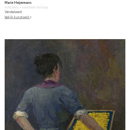
Marie Heijermans
schilderij
• voorheen te koop
Verstelwerk
bekijk kunstwerk