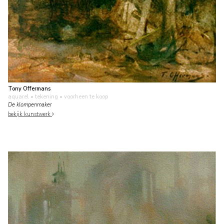
Tony Offermans
aquarel • tekening
• voorheen te koop
De klompenmaker
bekijk kunstwerk