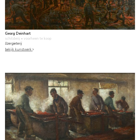
Georg Deinhart
schilderij
• voorheen te koop
IJzergieterij
bekijk kunstwerk