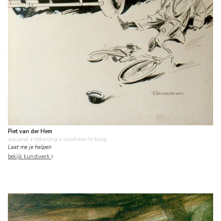
Piet van der Hem
aquarel • tekening
• voorheen te koop
Laat me je helpen
bekijk kunstwerk