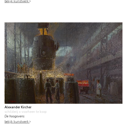
bekijk kunstwerk
Alexander Kircher
schilderij
• voorheen te koop
De hoogovens
bekijk kunstwerk