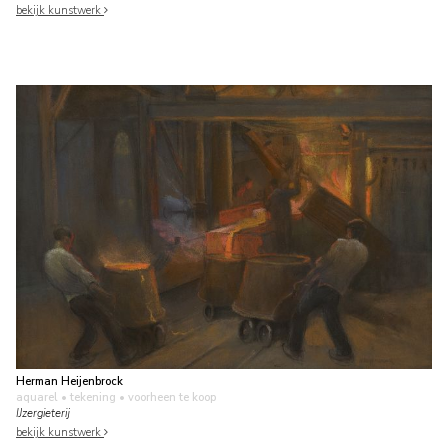
bekijk kunstwerk
Herman Heijenbrock
aquarel • tekening
• voorheen te koop
IJzergieterij
bekijk kunstwerk