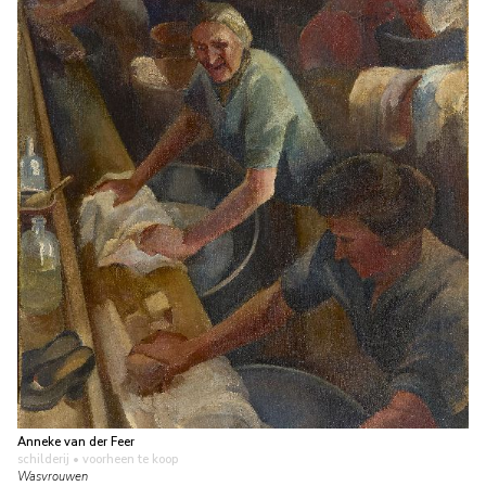
Anneke van der Feer
schilderij
• voorheen te koop
Wasvrouwen