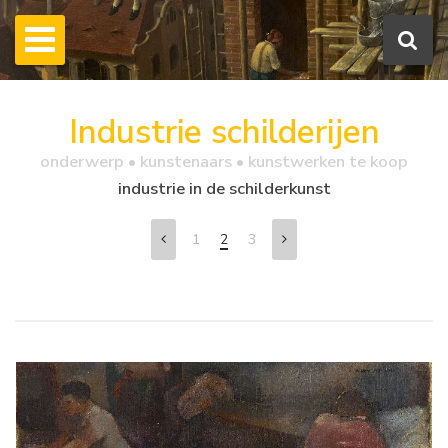
Industrie schilderijen
onderwerp • kunstenaars • kunstwerken te koop
industrie in de schilderkunst
1
2
3