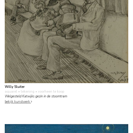
Willy Sluiter
aquarel • tekening
• voorheen te koop
Welgesteld Katwijks gezin in de stoomtram
bekijk kunstwerk