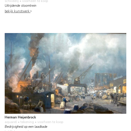
schilderij
• voorheen te koop
Uitrijdende stoomtrein
bekijk kunstwerk
Herman Heijenbrock
aquarel • tekening
• voorheen te koop
Bedrijvigheid op een laadkade