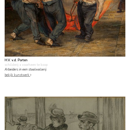
H.V. v.d. Porten
schilderij
• voorheen te koop
Arbeiders in een staalwalserij
bekijk kunstwerk