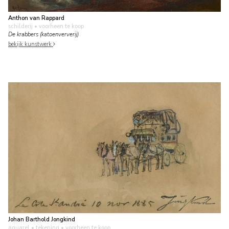
Anthon van Rappard
schilderij
• voorheen te koop
De krabbers (katoenververij)
bekijk kunstwerk
Johan Barthold Jongkind
aquarel • tekening
• voorheen te koop