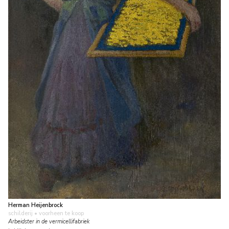
Herman Heijenbrock
schilderij
• voorheen te koop
Arbeidster in de vermicellifabriek