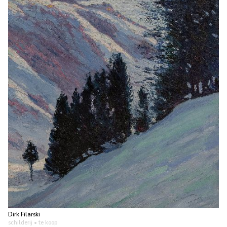
Dirk Filarski
schilderij
• te koop