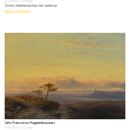
schilderij
• te koop
Zomers beeklandschap met waterval
bekijk kunstwerk
John Franciscus Hoppenbrouwers
schilderij
• te koop