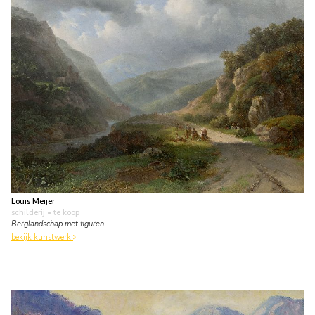
Louis Meijer
schilderij
• te koop
Berglandschap met figuren
bekijk kunstwerk