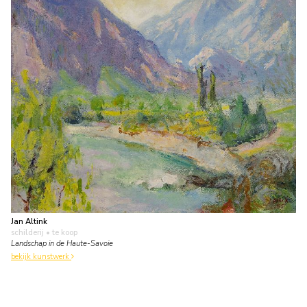
Jan Altink
schilderij
• te koop
Landschap in de Haute-Savoie
bekijk kunstwerk