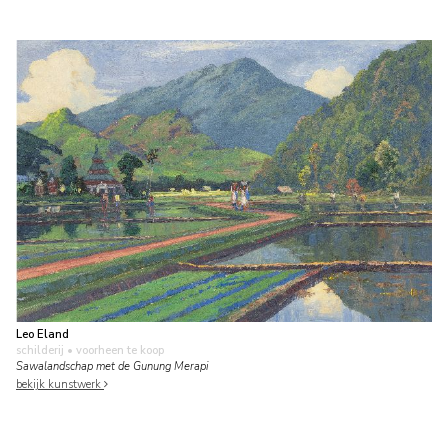
Leo Eland
schilderij
• voorheen te koop
Sawalandschap met de Gunung Merapi
bekijk kunstwerk