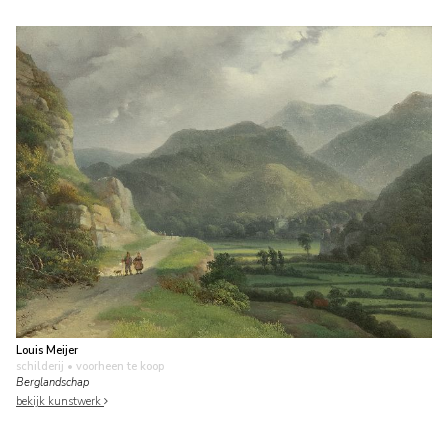
Louis Meijer
schilderij
• voorheen te koop
Berglandschap
bekijk kunstwerk