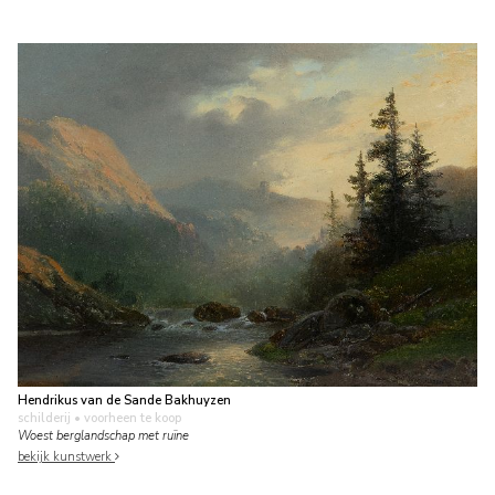
Hendrikus van de Sande Bakhuyzen
schilderij
• voorheen te koop
Woest berglandschap met ruïne
bekijk kunstwerk