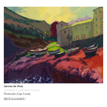
Jannes de Vries
schilderij
• voorheen te koop
Porticciolo (Cap Corse)
bekijk kunstwerk