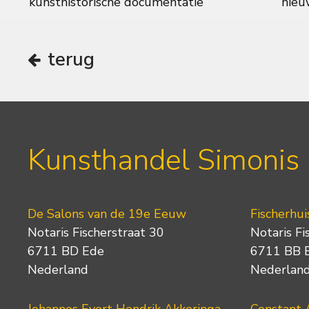
kunsthistorische documentatie
nieuw
terug
Kunsthandel Simonis
De Salons van de 19e Eeuw
Fischerhui
Notaris Fischerstraat 30
Notaris Fi
6711 BD Ede
6711 BB 
Nederland
Nederlan