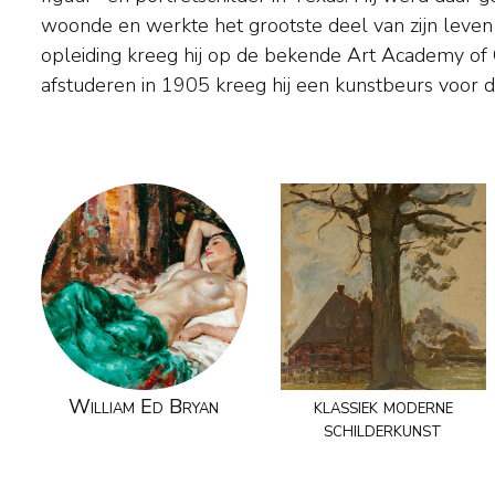
woonde en werkte het grootste deel van zijn leven i
Duitsland en Holland. In 1907 werd Ed Bryan aangeste
opleiding kreeg hij op de bekende Art Academy of Cin
Art Academy of Cincinnati maar door zijn zwakke gezo
afstuderen in 1905 kreeg hij een kunstbeurs voor d
William Ed Bryan
klassiek moderne
schilderkunst