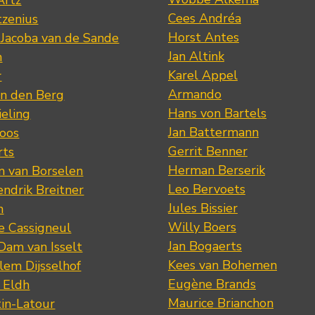
Artz
Cees Andréa
tzenius
Horst Antes
 Jacoba van de Sande
Jan Altink
n
Karel Appel
r
Armando
n den Berg
Hans von Bartels
eling
Jan Battermann
loos
Gerrit Benner
rts
Herman Berserik
m van Borselen
Leo Bervoets
ndrik Breitner
Jules Bissier
n
Willy Boers
re Cassigneul
Jan Bogaerts
Dam van Isselt
Kees van Bohemen
lem Dijsselhof
Eugène Brands
n Eldh
Maurice Brianchon
tin-Latour