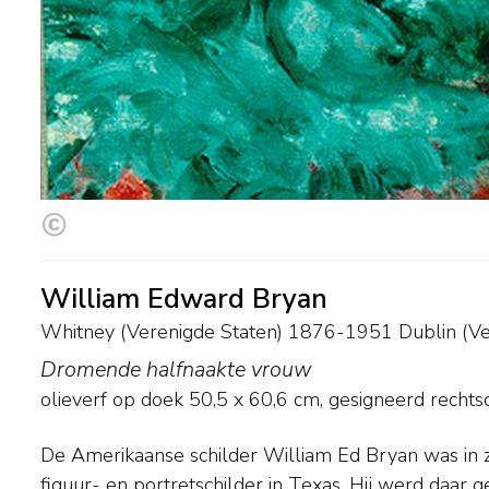
William Edward Bryan
Whitney (Verenigde Staten) 1876-1951 Dublin (Ve
Dromende halfnaakte vrouw
olieverf op doek
50,5
x
60,6
cm, gesigneerd rechts
De Amerikaanse schilder William Ed Bryan was in z
Parijs. Daar studeerde hij ook aan de Académie Ju
figuur- en portretschilder in Texas. Hij werd daar 
Laurens. In zijn Parijse periode maakte hij studierei