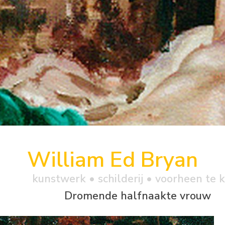
William Ed Bryan
kunstwerk •
schilderij
• voorheen te 
Dromende halfnaakte vrouw