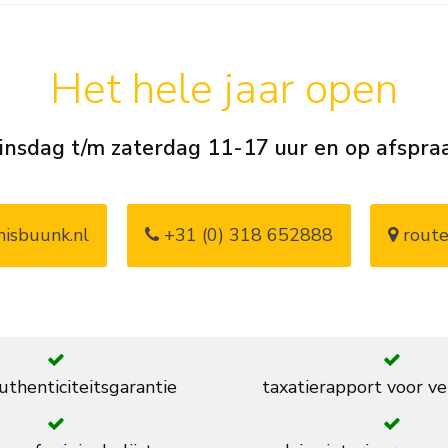
Het hele jaar open
insdag t/m zaterdag 11-17 uur en op afspra
isbuunk.nl
+31 (0) 318 652888
route
thenticiteitsgarantie
taxatierapport voor ve