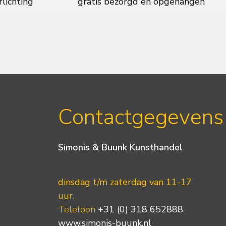
rlichting
gratis bezorgd en opgehangen
Contactgegevens
Simonis & Buunk Kunsthandel
dinsdag t/m zaterdag van 11-17
uur.
Telefoon
+31 (0) 318 652888
www.simonis-buunk.nl