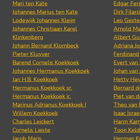
Mari ten Kate
Edgar Fer
Johannes Marius ten Kate
Dirk Filars
Lodewijk Johannes Kleijn
Leo Geste
Johannes Christiaan Karel
Arnold Ma
Klinkenberg
Albert Gu
Johann Bernard Klombeck
Adriana J
Pieter Kluyver
Ferdinand
Barend Cornelis Koekkoek
Evert van
Johannes Hermanus Koekkoek
Johan van
Jan H.B. Koekkoek
Hetty Hey
Hermanus Koekkoek sr.
Bernard 
Hermanus Koekkoek jr.
Piet van 
Marinus Adrianus Koekkoek I
Theo van
Willem Koekkoek
Isaac Israe
Charles Leickert
Harm Kam
Cornelis Lieste
Toon Keld
Jacob Maris
Herman K