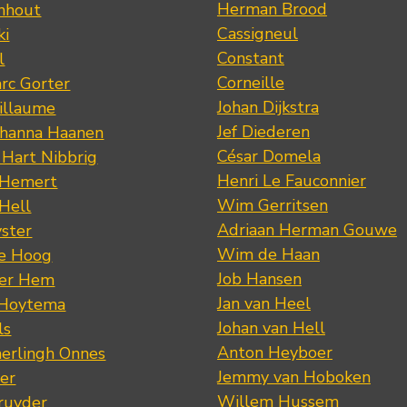
Herman Brood
nhout
Cassigneul
ki
Constant
l
Corneille
rc Gorter
Johan Dijkstra
illaume
Jef Diederen
ohanna Haanen
César Domela
 Hart Nibbrig
Henri Le Fauconnier
 Hemert
Wim Gerritsen
 Hell
Adriaan Herman Gouwe
ster
Wim de Haan
de Hoog
Job Hansen
der Hem
Jan van Heel
 Hoytema
Johan van Hell
ls
Anton Heyboer
erlingh Onnes
Jemmy van Hoboken
er
Willem Hussem
ruyder