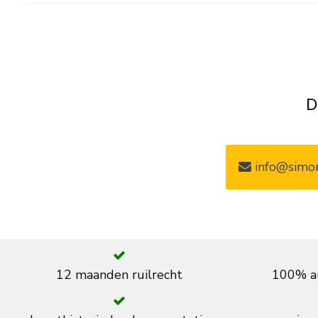
D
info@simon
12 maanden ruilrecht
100% au