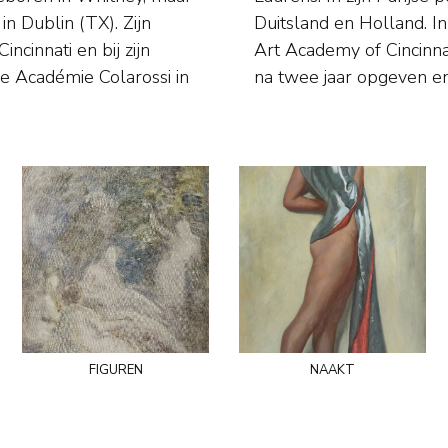
n Dublin (TX). Zijn
ld als leraar aan de
cinnati en bij zijn
ndheid moest hij die
e Académie Colarossi in
na twee jaar opgeven en
figuren
naakt