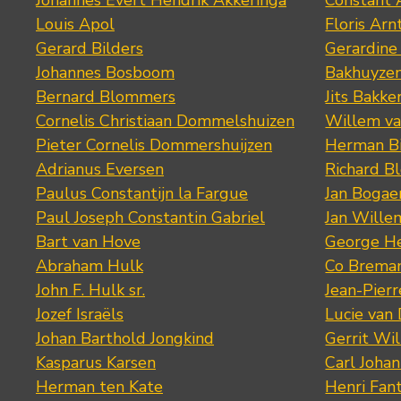
Johannes Evert Hendrik Akkeringa
Constant 
Louis Apol
Floris Arn
Gerard Bilders
Gerardine
Johannes Bosboom
Bakhuyze
Bernard Blommers
Jits Bakke
Cornelis Christiaan Dommelshuizen
Willem va
Pieter Cornelis Dommershuijzen
Herman Bi
Adrianus Eversen
Richard B
Paulus Constantijn la Fargue
Jan Bogae
Paul Joseph Constantin Gabriel
Jan Wille
Bart van Hove
George He
Abraham Hulk
Co Brema
John F. Hulk sr.
Jean-Pier
Jozef Israëls
Lucie van 
Johan Barthold Jongkind
Gerrit Wil
Kasparus Karsen
Carl Joha
Herman ten Kate
Henri Fan