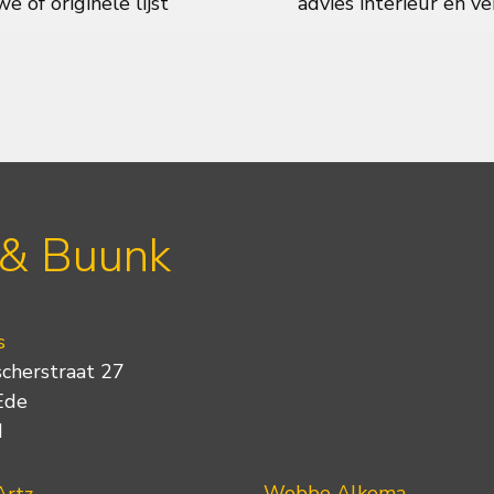
e of originele lijst
advies interieur en ve
 & Buunk
s
scherstraat 27
Ede
d
Wobbe Alkema