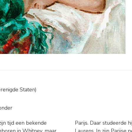
renigde Staten)
onder
ijn tijd een bekende
lian onder Jean Paul
geboren in Whitney, maar
zen naar Engeland, Italië,